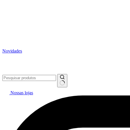
Novidades
Vai pintar? #politintasresolve 🔥
WhatsApp: (27) 99299-0208
Tele
Nossas lojas