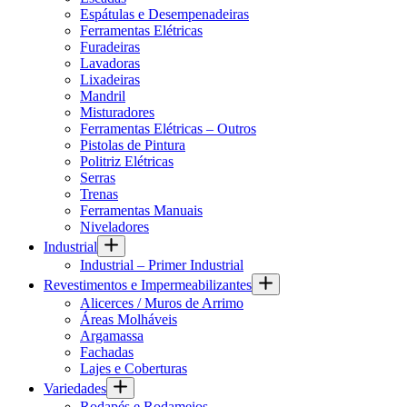
Espátulas e Desempenadeiras
Ferramentas Elétricas
Furadeiras
Lavadoras
Lixadeiras
Mandril
Misturadores
Ferramentas Elétricas – Outros
Pistolas de Pintura
Politriz Elétricas
Serras
Trenas
Ferramentas Manuais
Niveladores
Industrial
Industrial – Primer Industrial
Revestimentos e Impermeabilizantes
Alicerces / Muros de Arrimo
Áreas Molháveis
Argamassa
Fachadas
Lajes e Coberturas
Variedades
Rodapés e Rodameios