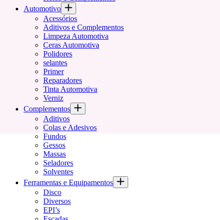
Automotivo
Acessórios
Aditivos e Complementos
Limpeza Automotiva
Ceras Automotiva
Polidores
selantes
Primer
Reparadores
Tinta Automotiva
Verniz
Complementos
Aditivos
Colas e Adesivos
Fundos
Gessos
Massas
Seladores
Solventes
Ferramentas e Equipamentos
Disco
Diversos
EPI’s
Escadas