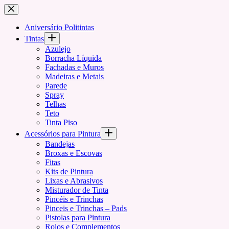
Pular
para
o
Aniversário Politintas
conteúdo
Tintas
Azulejo
Borracha Líquida
Fachadas e Muros
Madeiras e Metais
Parede
Spray
Telhas
Teto
Tinta Piso
Acessórios para Pintura
Bandejas
Broxas e Escovas
Fitas
Kits de Pintura
Lixas e Abrasivos
Misturador de Tinta
Pincéis e Trinchas
Pinceis e Trinchas – Pads
Pistolas para Pintura
Rolos e Complementos