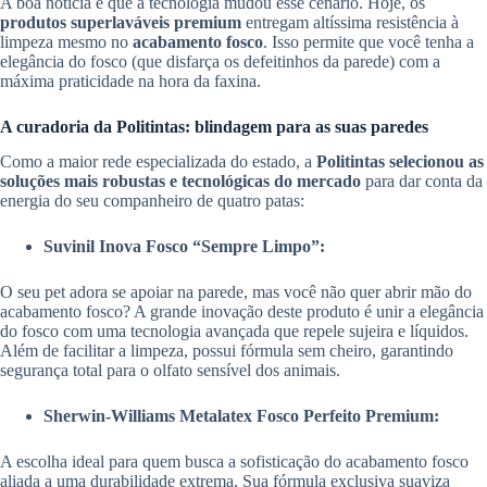
A boa notícia é que a tecnologia mudou esse cenário. Hoje, os
produtos superlaváveis premium
entregam altíssima resistência à
limpeza mesmo no
acabamento fosco
. Isso permite que você tenha a
elegância do fosco (que disfarça os defeitinhos da parede) com a
máxima praticidade na hora da faxina.
A curadoria da Politintas: blindagem para as suas paredes
Como a maior rede especializada do estado, a
Politintas selecionou as
soluções mais robustas e tecnológicas do mercado
para dar conta da
energia do seu companheiro de quatro patas:
Suvinil Inova Fosco “Sempre Limpo”:
O seu pet adora se apoiar na parede, mas você não quer abrir mão do
acabamento fosco? A grande inovação deste produto é unir a elegância
do fosco com uma tecnologia avançada que repele sujeira e líquidos.
Além de facilitar a limpeza, possui fórmula sem cheiro, garantindo
segurança total para o olfato sensível dos animais.
Sherwin-Williams Metalatex Fosco Perfeito Premium:
A escolha ideal para quem busca a sofisticação do acabamento fosco
aliada a uma durabilidade extrema. Sua fórmula exclusiva suaviza