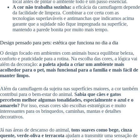
local antes de pintar o ambiente todo é um passo essencial.
A cor não trabalha sozinha:
a eficácia da camuflagem depende
da facilidade de limpeza. Combinar a cor certa com as
tecnologias superlaváveis e antimanchas que indicamos acima
garante que a sujidade não fique impregnada na superfície,
mantendo a parede bonita por muito mais tempo.
Design pensado para pets: estética que funciona no dia a dia
O design focado em ambientes com animais busca equilibrar beleza,
conforto e praticidade para a rotina. Na escolha das cores, a lógica vai
além da decoração:
a paleta ajuda a criar um ambiente mais
acolhedor para o pet, mais funcional para a família e mais fácil de
manter limpo.
Além da camuflagem da sujeira nas superfícies maiores, a cor também
contribui para o bem-estar do animal.
Sabia que cães e gatos
percebem melhor algumas tonalidades,
especialmente o azul e o
amarelo?
Por isso, essas cores são escolhas estratégicas e muito
interessantes para os brinquedos, caminhas, mantas e detalhes
decorativos.
Já nas áreas de descanso do animal,
tons suaves como bege, cinza
quente, verde-oliva e terracota
ajudam a transmitir uma sensação de