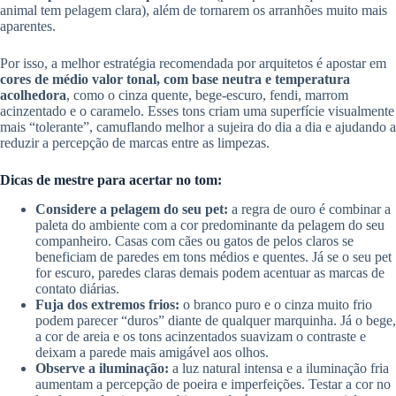
animal tem pelagem clara), além de tornarem os arranhões muito mais
aparentes.
Por isso, a melhor estratégia recomendada por arquitetos é apostar em
cores de médio valor tonal, com base neutra e temperatura
acolhedora
, como o cinza quente, bege-escuro, fendi, marrom
acinzentado e o caramelo. Esses tons criam uma superfície visualmente
mais “tolerante”, camuflando melhor a sujeira do dia a dia e ajudando a
reduzir a percepção de marcas entre as limpezas.
Dicas de mestre para acertar no tom:
Considere a pelagem do seu pet:
a regra de ouro é combinar a
paleta do ambiente com a cor predominante da pelagem do seu
companheiro. Casas com cães ou gatos de pelos claros se
beneficiam de paredes em tons médios e quentes. Já se o seu pet
for escuro, paredes claras demais podem acentuar as marcas de
contato diárias.
Fuja dos extremos frios:
o branco puro e o cinza muito frio
podem parecer “duros” diante de qualquer marquinha. Já o bege,
a cor de areia e os tons acinzentados suavizam o contraste e
deixam a parede mais amigável aos olhos.
Observe a iluminação:
a luz natural intensa e a iluminação fria
aumentam a percepção de poeira e imperfeições. Testar a cor no