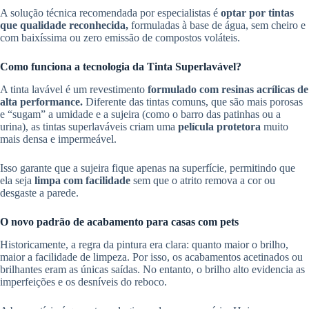
A solução técnica recomendada por especialistas é
optar por tintas
que qualidade reconhecida,
formuladas à base de água, sem cheiro e
com baixíssima ou zero emissão de compostos voláteis.
Como funciona a tecnologia da Tinta Superlavável?
A tinta lavável é um revestimento
formulado com resinas acrílicas de
alta performance.
Diferente das tintas comuns, que são mais porosas
e “sugam” a umidade e a sujeira (como o barro das patinhas ou a
urina), as tintas superlaváveis criam uma
película protetora
muito
mais densa e impermeável.
Isso garante que a sujeira fique apenas na superfície, permitindo que
ela seja
limpa com facilidade
sem que o atrito remova a cor ou
desgaste a parede.
O novo padrão de acabamento para casas com pets
Historicamente, a regra da pintura era clara: quanto maior o brilho,
maior a facilidade de limpeza. Por isso, os acabamentos acetinados ou
brilhantes eram as únicas saídas. No entanto, o brilho alto evidencia as
imperfeições e os desníveis do reboco.