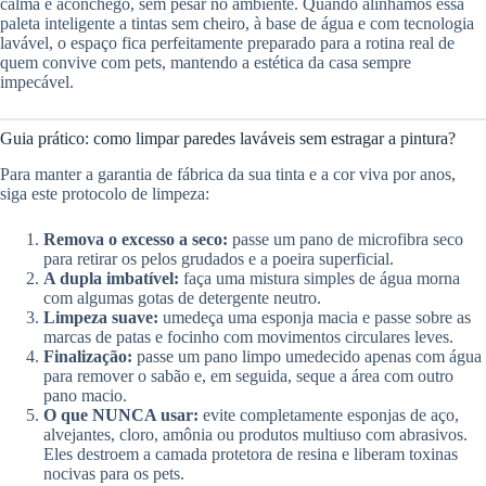
calma e aconchego, sem pesar no ambiente. Quando alinhamos essa
paleta inteligente a tintas sem cheiro, à base de água e com tecnologia
lavável, o espaço fica perfeitamente preparado para a rotina real de
quem convive com pets, mantendo a estética da casa sempre
impecável.
Guia prático: como limpar paredes laváveis sem estragar a pintura?
Para manter a garantia de fábrica da sua tinta e a cor viva por anos,
siga este protocolo de limpeza:
Remova o excesso a seco:
passe um pano de microfibra seco
para retirar os pelos grudados e a poeira superficial.
A dupla imbatível:
faça uma mistura simples de água morna
com algumas gotas de detergente neutro.
Limpeza suave:
umedeça uma esponja macia e passe sobre as
marcas de patas e focinho com movimentos circulares leves.
Finalização:
passe um pano limpo umedecido apenas com água
para remover o sabão e, em seguida, seque a área com outro
pano macio.
O que NUNCA usar:
evite completamente esponjas de aço,
alvejantes, cloro, amônia ou produtos multiuso com abrasivos.
Eles destroem a camada protetora de resina e liberam toxinas
nocivas para os pets.