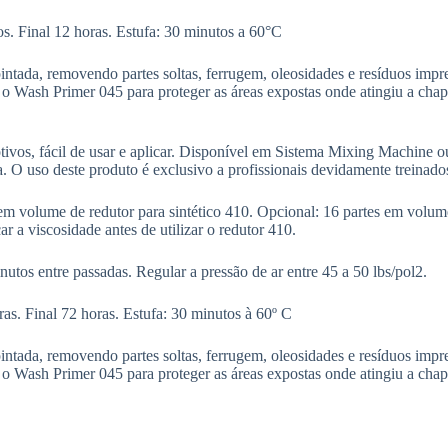
. Final 12 horas. Estufa: 30 minutos a 60°C
intada, removendo partes soltas, ferrugem, oleosidades e resíduos impr
o Wash Primer 045 para proteger as áreas expostas onde atingiu a chap
vos, fácil de usar e aplicar. Disponível em Sistema Mixing Machine ou c
a. O uso deste produto é exclusivo a profissionais devidamente treinado
 em volume de redutor para sintético 410. Opcional: 16 partes em volu
r a viscosidade antes de utilizar o redutor 410.
utos entre passadas. Regular a pressão de ar entre 45 a 50 lbs/pol2.
as. Final 72 horas. Estufa: 30 minutos à 60º C
intada, removendo partes soltas, ferrugem, oleosidades e resíduos impr
o Wash Primer 045 para proteger as áreas expostas onde atingiu a chap