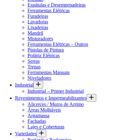
Espátulas e Desempenadeiras
Ferramentas Elétricas
Furadeiras
Lavadoras
Lixadeiras
Mandril
Misturadores
Ferramentas Elétricas – Outros
Pistolas de Pintura
Politriz Elétricas
Serras
Trenas
Ferramentas Manuais
Niveladores
Industrial
Industrial – Primer Industrial
Revestimentos e Impermeabilizantes
Alicerces / Muros de Arrimo
Áreas Molháveis
Argamassa
Fachadas
Lajes e Coberturas
Variedades
Rodapés e Rodameios