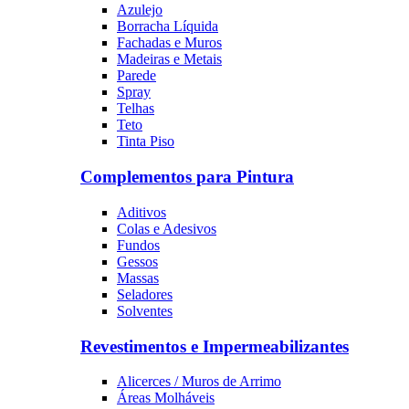
Azulejo
Borracha Líquida
Fachadas e Muros
Madeiras e Metais
Parede
Spray
Telhas
Teto
Tinta Piso
Complementos para Pintura
Aditivos
Colas e Adesivos
Fundos
Gessos
Massas
Seladores
Solventes
Revestimentos e Impermeabilizantes
Alicerces / Muros de Arrimo
Áreas Molháveis