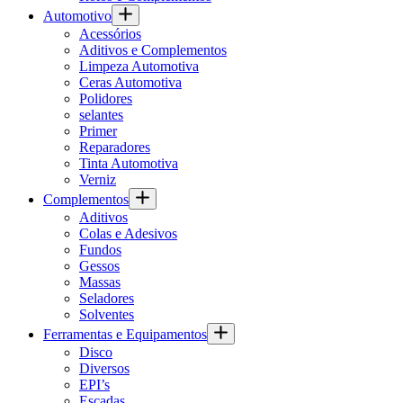
Automotivo
Acessórios
Aditivos e Complementos
Limpeza Automotiva
Ceras Automotiva
Polidores
selantes
Primer
Reparadores
Tinta Automotiva
Verniz
Complementos
Aditivos
Colas e Adesivos
Fundos
Gessos
Massas
Seladores
Solventes
Ferramentas e Equipamentos
Disco
Diversos
EPI’s
Escadas