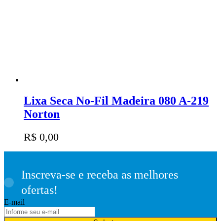
Lixa Seca No-Fil Madeira 080 A-219
Norton
R$
0,00
Inscreva-se e receba as melhores
ofertas!
E-mail