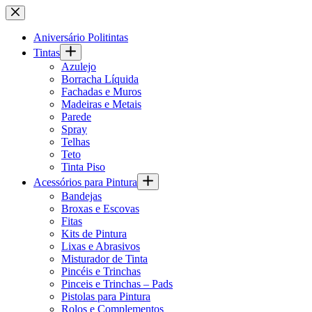
Pular
para
o
Aniversário Politintas
conteúdo
Tintas
Azulejo
Borracha Líquida
Fachadas e Muros
Madeiras e Metais
Parede
Spray
Telhas
Teto
Tinta Piso
Acessórios para Pintura
Bandejas
Broxas e Escovas
Fitas
Kits de Pintura
Lixas e Abrasivos
Misturador de Tinta
Pincéis e Trinchas
Pinceis e Trinchas – Pads
Pistolas para Pintura
Rolos e Complementos