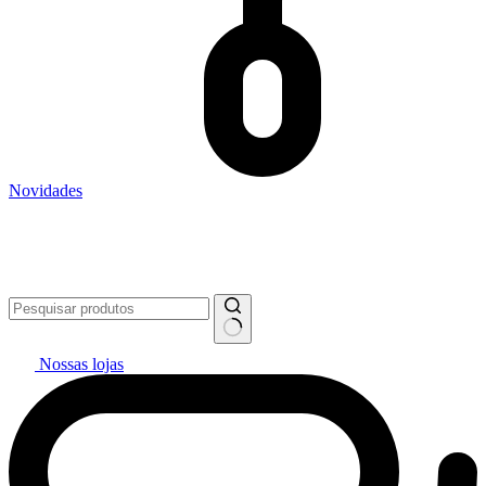
Novidades
Vai pintar? #politintasresolve 🔥
WhatsApp: (27) 99299-0208
Televendas: (27) 2127-3200
Nossas lojas