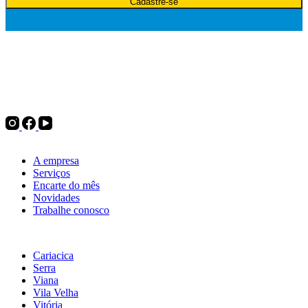
Cadastre-se
Desde 1975, a Politintas atua no mercado de tintas e oferece
soluções para pintura imobiliária, automotiva e industrial, além de
complementos para pintura, ferramentas e utilidades do lar. Tudo
para decorar, renovar ou transformar.
Institucional
A empresa
Serviços
Encarte do mês
Novidades
Trabalhe conosco
Nossas lojas
Cariacica
Serra
Viana
Vila Velha
Vitória