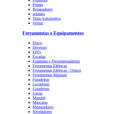
Polidores
Primer
Reparadores
selantes
Tinta Automotiva
Verniz
Ferramentas e Equipamentos
Disco
Diversos
EPI's
Escadas
Espátulas e Desempenadeiras
Ferramentas Elétricas
Ferramentas Elétricas - Outros
Ferramentas Manuais
Furadeiras
Lavadoras
Lixadeiras
Luvas
Mandril
Máscaras
Misturadores
Niveladores