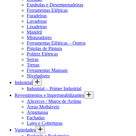
Espátulas e Desempenadeiras
Ferramentas Elétricas
Furadeiras
Lavadoras
Lixadeiras
Mandril
Misturadores
Ferramentas Elétricas – Outros
Pistolas de Pintura
Politriz Elétricas
Serras
Trenas
Ferramentas Manuais
Niveladores
Industrial
Industrial – Primer Industrial
Revestimentos e Impermeabilizantes
Alicerces / Muros de Arrimo
Áreas Molháveis
Argamassa
Fachadas
Lajes e Coberturas
Variedades
Rodapés e Rodameios