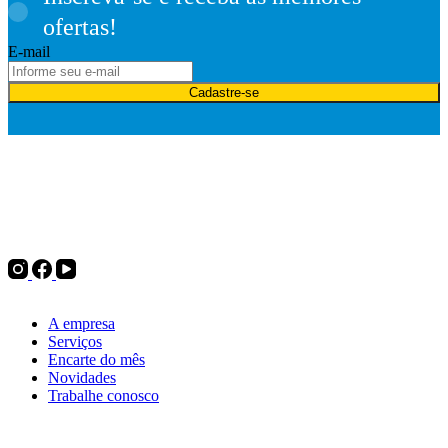
ofertas!
E-mail
Cadastre-se
Desde 1975, a Politintas atua no mercado de tintas e oferece
soluções para pintura imobiliária, automotiva e industrial, além de
complementos para pintura, ferramentas e utilidades do lar. Tudo
para decorar, renovar ou transformar.
Institucional
A empresa
Serviços
Encarte do mês
Novidades
Trabalhe conosco
Nossas lojas