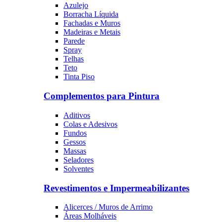
Azulejo
Borracha Líquida
Fachadas e Muros
Madeiras e Metais
Parede
Spray
Telhas
Teto
Tinta Piso
Complementos para Pintura
Aditivos
Colas e Adesivos
Fundos
Gessos
Massas
Seladores
Solventes
Revestimentos e Impermeabilizantes
Alicerces / Muros de Arrimo
Áreas Molháveis