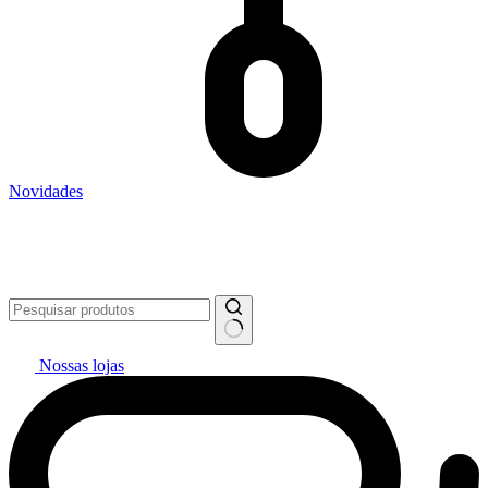
Novidades
Vai pintar? #politintasresolve 🔥
WhatsApp: (27) 99299-0208
Televendas: (27) 2127-3200
Nossas lojas