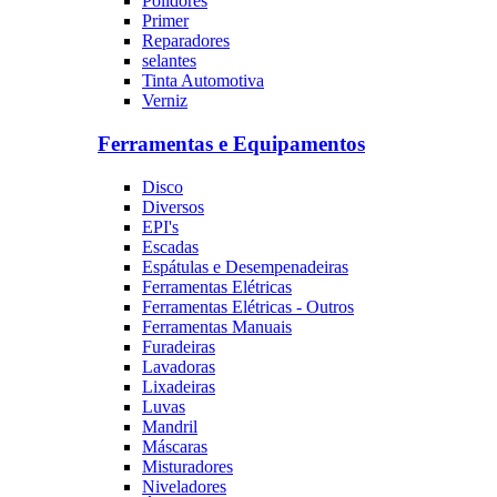
Polidores
Primer
Reparadores
selantes
Tinta Automotiva
Verniz
Ferramentas e Equipamentos
Disco
Diversos
EPI's
Escadas
Espátulas e Desempenadeiras
Ferramentas Elétricas
Ferramentas Elétricas - Outros
Ferramentas Manuais
Furadeiras
Lavadoras
Lixadeiras
Luvas
Mandril
Máscaras
Misturadores
Niveladores