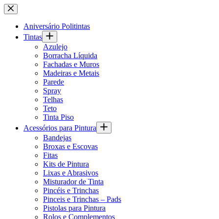
Pular
para
o
Aniversário Politintas
conteúdo
Tintas
Azulejo
Borracha Líquida
Fachadas e Muros
Madeiras e Metais
Parede
Spray
Telhas
Teto
Tinta Piso
Acessórios para Pintura
Bandejas
Broxas e Escovas
Fitas
Kits de Pintura
Lixas e Abrasivos
Misturador de Tinta
Pincéis e Trinchas
Pinceis e Trinchas – Pads
Pistolas para Pintura
Rolos e Complementos