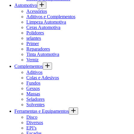
Automotivo
Acessórios
Aditivos e Complementos
Limpeza Automotiva
Ceras Automotiva
Polidores
selantes
Primer
Reparadores
Tinta Automotiva
Verniz
Complementos
Aditivos
Colas e Adesivos
Fundos
Gessos
Massas
Seladores
Solventes
Ferramentas e Equipamentos
Disco
Diversos
EPI’s
Escadas