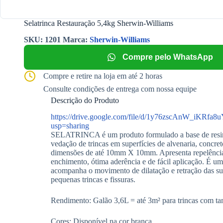
Selatrinca Restauração 5,4kg Sherwin-Williams
SKU:
1201
Marca:
Sherwin-Williams
Compre pelo WhatsApp
Compre e retire na loja em até 2 horas
Consulte condições de entrega com nossa equipe
Descrição do Produto
https://drive.google.com/file/d/1y76zscAnW_iKRf
usp=sharing
SELATRINCA é um produto formulado a base de resina 
vedação de trincas em superfícies de alvenaria, concr
dimensões de até 10mm X 10mm. Apresenta repelência 
enchimento, ótima aderência e de fácil aplicação. É um
acompanha o movimento de dilatação e retração das su
pequenas trincas e fissuras.
Rendimento: Galão 3,6L = até 3m² para trincas com
Cores: Disponível na cor branca.