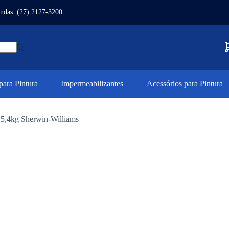
ndas: (27) 2127-3200
ara Pintura
Impermeabilizantes
Acessórios para Pintura
o 5,4kg Sherwin-Williams