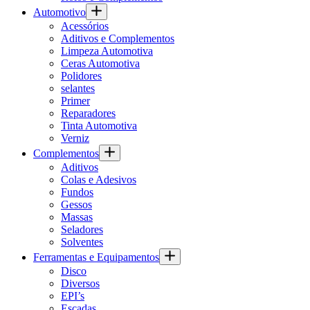
Automotivo
Acessórios
Aditivos e Complementos
Limpeza Automotiva
Ceras Automotiva
Polidores
selantes
Primer
Reparadores
Tinta Automotiva
Verniz
Complementos
Aditivos
Colas e Adesivos
Fundos
Gessos
Massas
Seladores
Solventes
Ferramentas e Equipamentos
Disco
Diversos
EPI’s
Escadas