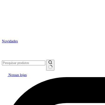
Novidades
Vai pintar? #politintasresolve 🔥
WhatsApp: (27) 99299-0208
Tele
Nossas lojas