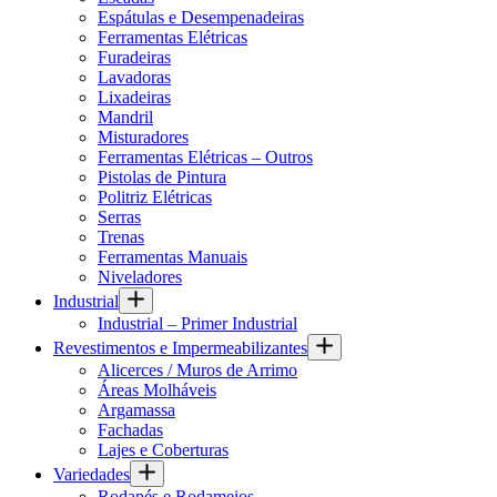
Espátulas e Desempenadeiras
Ferramentas Elétricas
Furadeiras
Lavadoras
Lixadeiras
Mandril
Misturadores
Ferramentas Elétricas – Outros
Pistolas de Pintura
Politriz Elétricas
Serras
Trenas
Ferramentas Manuais
Niveladores
Industrial
Industrial – Primer Industrial
Revestimentos e Impermeabilizantes
Alicerces / Muros de Arrimo
Áreas Molháveis
Argamassa
Fachadas
Lajes e Coberturas
Variedades
Rodapés e Rodameios