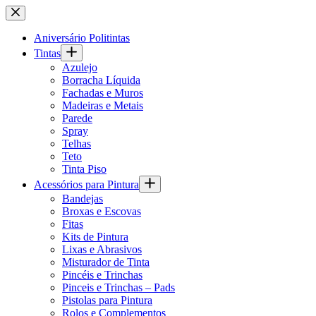
Pular
para
o
Aniversário Politintas
conteúdo
Tintas
Azulejo
Borracha Líquida
Fachadas e Muros
Madeiras e Metais
Parede
Spray
Telhas
Teto
Tinta Piso
Acessórios para Pintura
Bandejas
Broxas e Escovas
Fitas
Kits de Pintura
Lixas e Abrasivos
Misturador de Tinta
Pincéis e Trinchas
Pinceis e Trinchas – Pads
Pistolas para Pintura
Rolos e Complementos