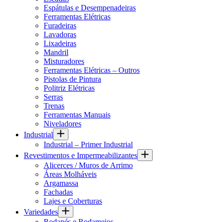
Espátulas e Desempenadeiras
Ferramentas Elétricas
Furadeiras
Lavadoras
Lixadeiras
Mandril
Misturadores
Ferramentas Elétricas – Outros
Pistolas de Pintura
Politriz Elétricas
Serras
Trenas
Ferramentas Manuais
Niveladores
Industrial
Industrial – Primer Industrial
Revestimentos e Impermeabilizantes
Alicerces / Muros de Arrimo
Áreas Molháveis
Argamassa
Fachadas
Lajes e Coberturas
Variedades
Rodapés e Rodameios