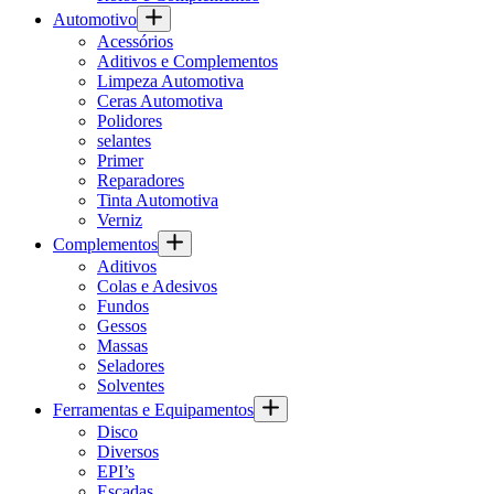
Automotivo
Acessórios
Aditivos e Complementos
Limpeza Automotiva
Ceras Automotiva
Polidores
selantes
Primer
Reparadores
Tinta Automotiva
Verniz
Complementos
Aditivos
Colas e Adesivos
Fundos
Gessos
Massas
Seladores
Solventes
Ferramentas e Equipamentos
Disco
Diversos
EPI’s
Escadas