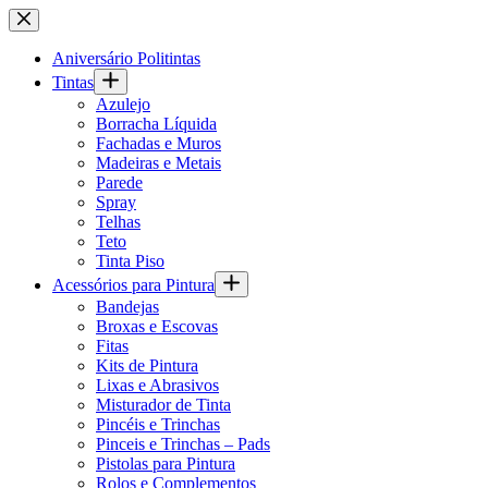
Pular
para
o
Aniversário Politintas
conteúdo
Tintas
Azulejo
Borracha Líquida
Fachadas e Muros
Madeiras e Metais
Parede
Spray
Telhas
Teto
Tinta Piso
Acessórios para Pintura
Bandejas
Broxas e Escovas
Fitas
Kits de Pintura
Lixas e Abrasivos
Misturador de Tinta
Pincéis e Trinchas
Pinceis e Trinchas – Pads
Pistolas para Pintura
Rolos e Complementos