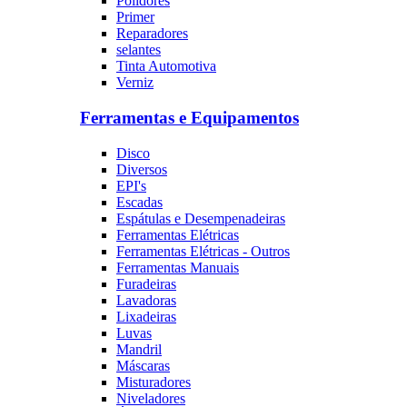
Polidores
Primer
Reparadores
selantes
Tinta Automotiva
Verniz
Ferramentas e Equipamentos
Disco
Diversos
EPI's
Escadas
Espátulas e Desempenadeiras
Ferramentas Elétricas
Ferramentas Elétricas - Outros
Ferramentas Manuais
Furadeiras
Lavadoras
Lixadeiras
Luvas
Mandril
Máscaras
Misturadores
Niveladores