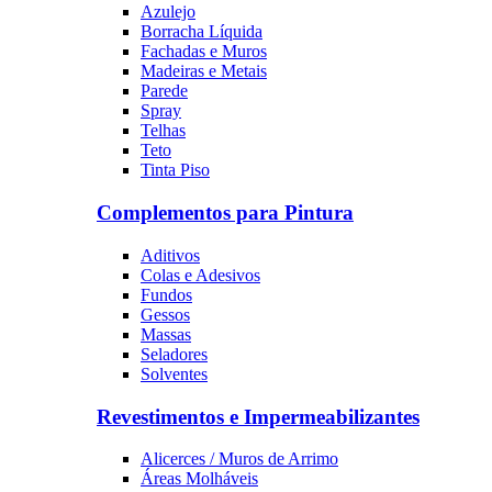
Azulejo
Borracha Líquida
Fachadas e Muros
Madeiras e Metais
Parede
Spray
Telhas
Teto
Tinta Piso
Complementos para Pintura
Aditivos
Colas e Adesivos
Fundos
Gessos
Massas
Seladores
Solventes
Revestimentos e Impermeabilizantes
Alicerces / Muros de Arrimo
Áreas Molháveis