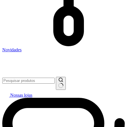
Novidades
Vai pintar? #politintasresolve 🔥
WhatsApp: (27) 99299-0208
Televendas: (27) 2127-3200
Nossas lojas