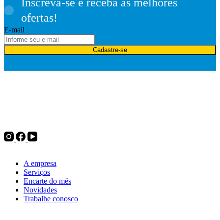
Inscreva-se e receba as melhores
ofertas!
E-mail
Cadastre-se
Desde 1975, a Politintas atua no mercado de tintas e oferece
soluções para pintura imobiliária, automotiva e industrial, além de
complementos para pintura, ferramentas e utilidades do lar. Tudo
para decorar, renovar ou transformar.
Institucional
A empresa
Serviços
Encarte do mês
Novidades
Trabalhe conosco
Nossas lojas