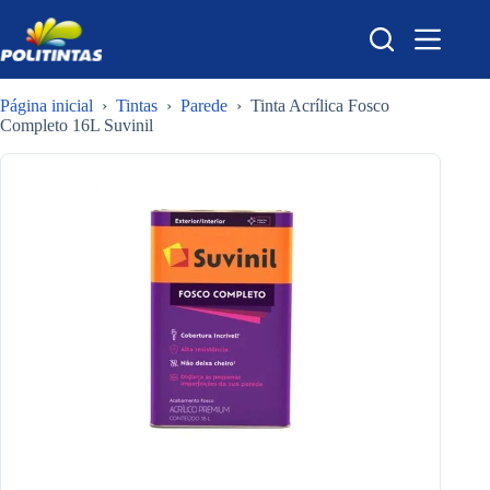
Pular
para
o
conteúdo
Página inicial
›
Tintas
›
Parede
›
Tinta Acrílica Fosco
Completo 16L Suvinil