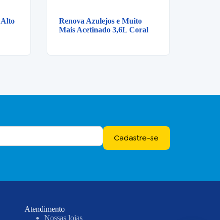
 Alto
Renova Azulejos e Muito
Mais Acetinado 3,6L Coral
Cadastre-se
Atendimento
Nossas lojas