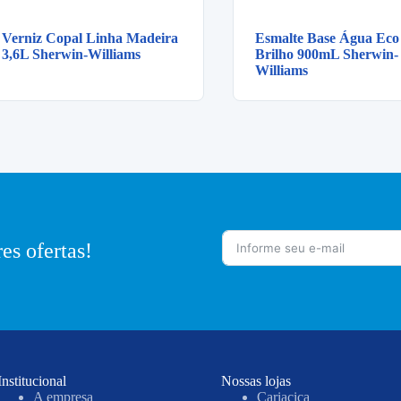
Verniz Copal Linha Madeira
Esmalte Base Água Eco
3,6L Sherwin-Williams
Brilho 900mL Sherwin-
Williams
es ofertas!
Institucional
Nossas lojas
A empresa
Cariacica