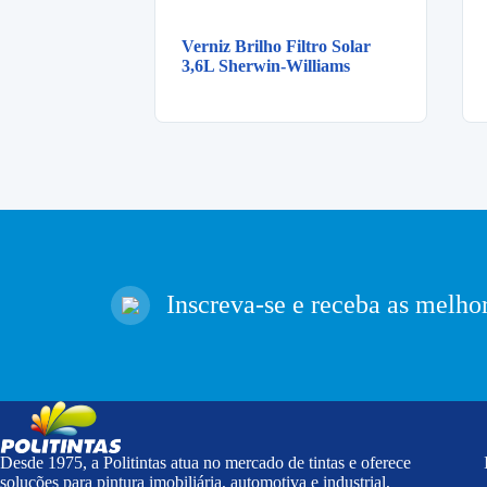
Verniz Brilho Filtro Solar
3,6L Sherwin-Williams
Inscreva-se e receba as melhor
Desde 1975, a Politintas atua no mercado de tintas e oferece
soluções para pintura imobiliária, automotiva e industrial,