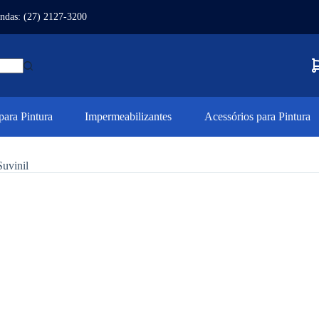
ndas: (27) 2127-3200
ara Pintura
Impermeabilizantes
Acessórios para Pintura
uvinil