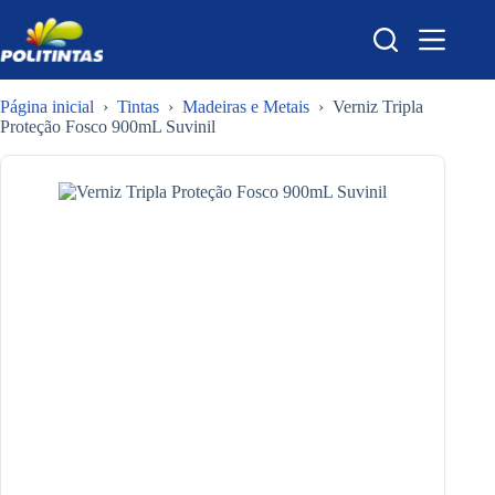
Pular
para
o
conteúdo
Página inicial
›
Tintas
›
Madeiras e Metais
›
Verniz Tripla
Proteção Fosco 900mL Suvinil