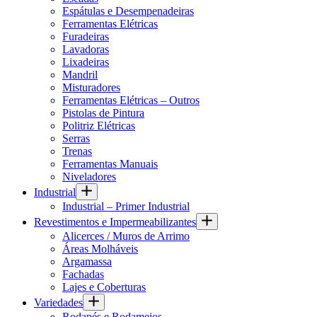
Espátulas e Desempenadeiras
Ferramentas Elétricas
Furadeiras
Lavadoras
Lixadeiras
Mandril
Misturadores
Ferramentas Elétricas – Outros
Pistolas de Pintura
Politriz Elétricas
Serras
Trenas
Ferramentas Manuais
Niveladores
Industrial
Industrial – Primer Industrial
Revestimentos e Impermeabilizantes
Alicerces / Muros de Arrimo
Áreas Molháveis
Argamassa
Fachadas
Lajes e Coberturas
Variedades
Rodapés e Rodameios