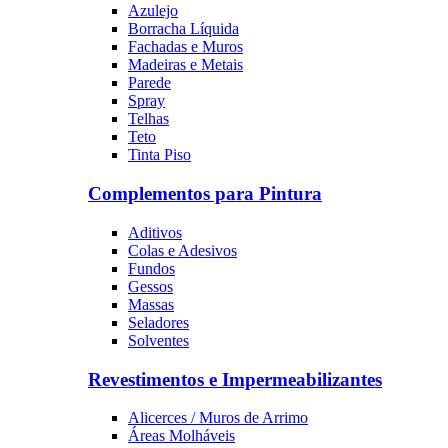
Azulejo
Borracha Líquida
Fachadas e Muros
Madeiras e Metais
Parede
Spray
Telhas
Teto
Tinta Piso
Complementos para Pintura
Aditivos
Colas e Adesivos
Fundos
Gessos
Massas
Seladores
Solventes
Revestimentos e Impermeabilizantes
Alicerces / Muros de Arrimo
Áreas Molháveis