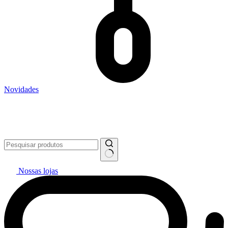
Novidades
Vai pintar? #politintasresolve 🔥
WhatsApp: (27) 99299-0208
Televendas: (27) 2127-3200
Nossas lojas