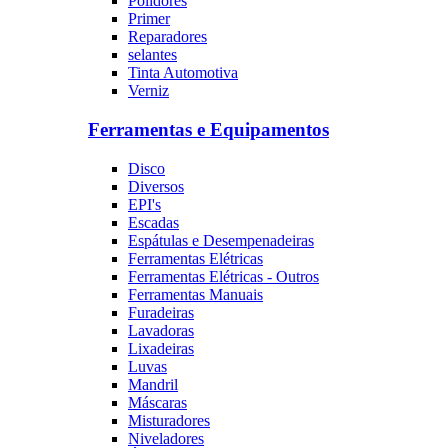
Polidores
Primer
Reparadores
selantes
Tinta Automotiva
Verniz
Ferramentas e Equipamentos
Disco
Diversos
EPI's
Escadas
Espátulas e Desempenadeiras
Ferramentas Elétricas
Ferramentas Elétricas - Outros
Ferramentas Manuais
Furadeiras
Lavadoras
Lixadeiras
Luvas
Mandril
Máscaras
Misturadores
Niveladores