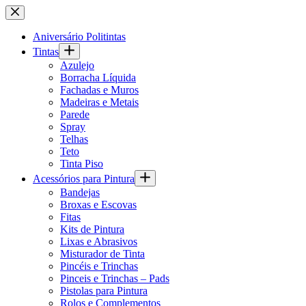
Pular
para
o
Aniversário Politintas
conteúdo
Tintas
Azulejo
Borracha Líquida
Fachadas e Muros
Madeiras e Metais
Parede
Spray
Telhas
Teto
Tinta Piso
Acessórios para Pintura
Bandejas
Broxas e Escovas
Fitas
Kits de Pintura
Lixas e Abrasivos
Misturador de Tinta
Pincéis e Trinchas
Pinceis e Trinchas – Pads
Pistolas para Pintura
Rolos e Complementos