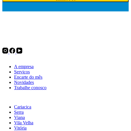
Desde 1975, a Politintas atua no mercado de tintas e oferece
soluções para pintura imobiliária, automotiva e industrial, além de
complementos para pintura, ferramentas e utilidades do lar. Tudo
para decorar, renovar ou transformar.
Institucional
A empresa
Serviços
Encarte do mês
Novidades
Trabalhe conosco
Nossas lojas
Cariacica
Serra
Viana
Vila Velha
Vitória