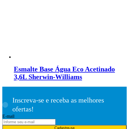
Esmalte Base Água Eco Acetinado
3,6L Sherwin-Williams
Inscreva-se e receba as melhores
ofertas!
E-mail
Cadastre-se