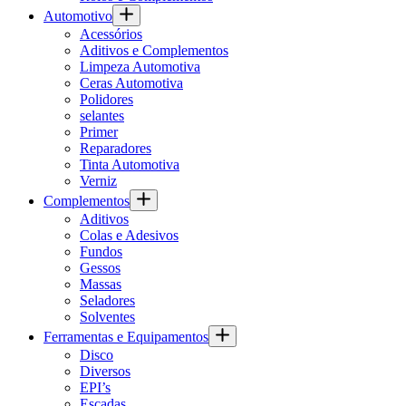
Automotivo
Acessórios
Aditivos e Complementos
Limpeza Automotiva
Ceras Automotiva
Polidores
selantes
Primer
Reparadores
Tinta Automotiva
Verniz
Complementos
Aditivos
Colas e Adesivos
Fundos
Gessos
Massas
Seladores
Solventes
Ferramentas e Equipamentos
Disco
Diversos
EPI’s
Escadas