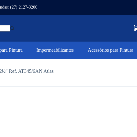
ndas: (27) 2127-3200
ara Pintura
Impermeabilizantes
Acessórios para Pintura
 2½” Ref. AT345/6AN Atlas