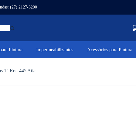
ndas: (27) 2127-3200
ara Pintura
Impermeabilizantes
Acessórios para Pintura
s 1″ Ref. 445 Atlas