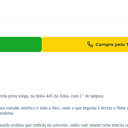
Compre pelo 
rda preta longa, na linha 445 da Atlas, com 1″ de largura.
para esmalte sintético e tinta a óleo, onde o que importa é deixar o film
madeira.
arda resíduo que embola no solvente, então vale manter uma trincha só