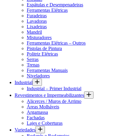
Espátulas e Desempenadeiras
Ferramentas Elétricas
Furadeiras
Lavadoras
Lixadeiras
Mandril
Misturadores
Ferramentas Elétricas – Outros
Pistolas de Pintura
Politriz Elétricas
Serras
Trenas
Ferramentas Manuais
Niveladores
Industrial
Industrial – Primer Industrial
Revestimentos e Impermeabilizantes
Alicerces / Muros de Arrimo
Áreas Molháveis
Argamassa
Fachadas
Lajes e Coberturas
Variedades
Rodapés e Rodameios