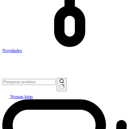
Novidades
Vai pintar? #politintasresolve 🔥
WhatsApp: (27) 99299-0208
Televendas: (27) 2127-3200
Nossas lojas