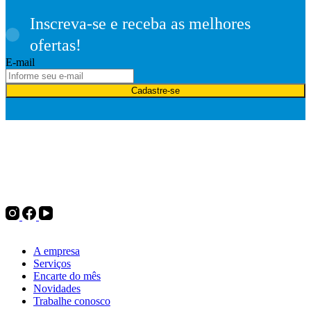
Inscreva-se e receba as melhores
ofertas!
E-mail
Cadastre-se
Desde 1975, a Politintas atua no mercado de tintas e oferece
soluções para pintura imobiliária, automotiva e industrial, além de
complementos para pintura, ferramentas e utilidades do lar. Tudo
para decorar, renovar ou transformar.
Institucional
A empresa
Serviços
Encarte do mês
Novidades
Trabalhe conosco