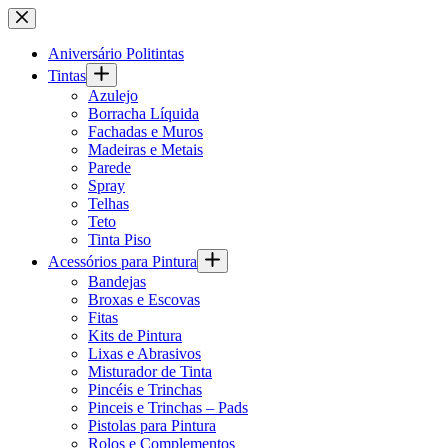
Pular
para
o
Aniversário Politintas
conteúdo
Tintas
Azulejo
Borracha Líquida
Fachadas e Muros
Madeiras e Metais
Parede
Spray
Telhas
Teto
Tinta Piso
Acessórios para Pintura
Bandejas
Broxas e Escovas
Fitas
Kits de Pintura
Lixas e Abrasivos
Misturador de Tinta
Pincéis e Trinchas
Pinceis e Trinchas – Pads
Pistolas para Pintura
Rolos e Complementos