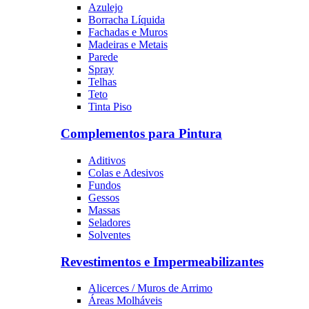
Azulejo
Borracha Líquida
Fachadas e Muros
Madeiras e Metais
Parede
Spray
Telhas
Teto
Tinta Piso
Complementos para Pintura
Aditivos
Colas e Adesivos
Fundos
Gessos
Massas
Seladores
Solventes
Revestimentos e Impermeabilizantes
Alicerces / Muros de Arrimo
Áreas Molháveis