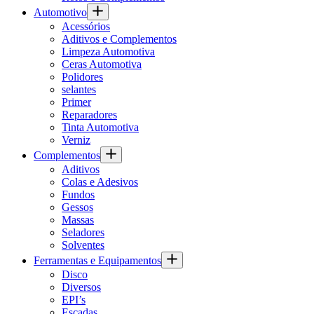
Automotivo
Acessórios
Aditivos e Complementos
Limpeza Automotiva
Ceras Automotiva
Polidores
selantes
Primer
Reparadores
Tinta Automotiva
Verniz
Complementos
Aditivos
Colas e Adesivos
Fundos
Gessos
Massas
Seladores
Solventes
Ferramentas e Equipamentos
Disco
Diversos
EPI’s
Escadas