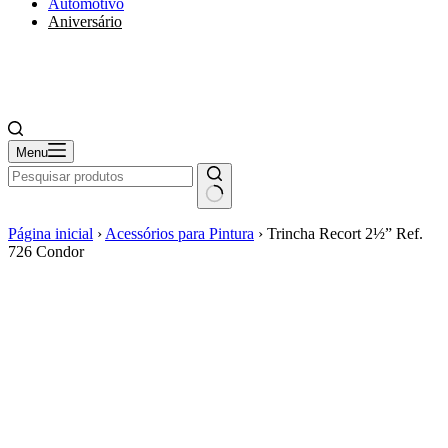
Automotivo
Aniversário
Menu
Página inicial
›
Acessórios para Pintura
›
Trincha Recort 2½” Ref.
726 Condor