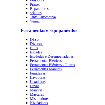
Polidores
Primer
Reparadores
selantes
Tinta Automotiva
Verniz
Ferramentas e Equipamentos
Disco
Diversos
EPI's
Escadas
Espátulas e Desempenadeiras
Ferramentas Elétricas
Ferramentas Elétricas - Outros
Ferramentas Manuais
Furadeiras
Lavadoras
Lixadeiras
Luvas
Mandril
Máscaras
Misturadores
Niveladores