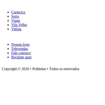
Nossas lojas
Cariacica
Serra
Viana
Vila Velha
Vitória
Atendimento
Nossas lojas
Televendas
Fale conosco
Reclame aqui
Copyright © 2026 • Politintas • Todos os reservados