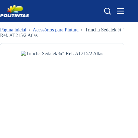
Pular
para
o
conteúdo
Página inicial
›
Acessórios para Pintura
›
Trincha Sedatek ¾”
Ref. AT215/2 Atlas