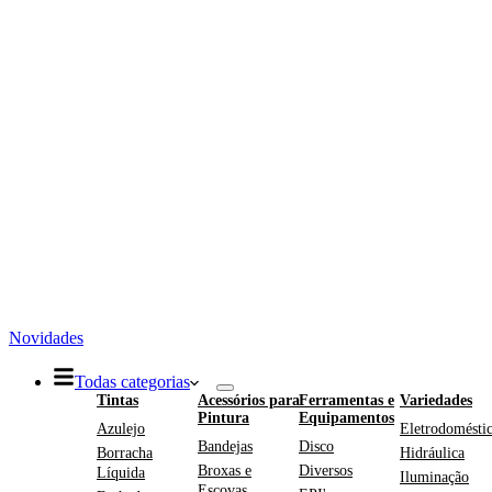
Novidades
Todas categorias
Tintas
Acessórios para
Ferramentas e
Variedades
Pintura
Equipamentos
Azulejo
Eletrodomésti
Bandejas
Disco
Borracha
Hidráulica
Broxas e
Diversos
Líquida
Iluminação
Escovas