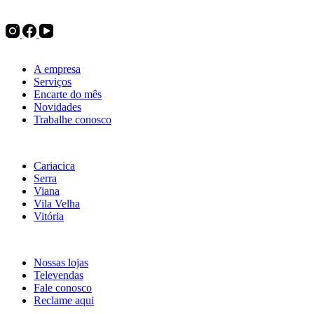
complementos para pintura, ferramentas e utilidades do lar. Tudo
para decorar, renovar ou transformar.
Institucional
A empresa
Serviços
Encarte do mês
Novidades
Trabalhe conosco
Nossas lojas
Cariacica
Serra
Viana
Vila Velha
Vitória
Atendimento
Nossas lojas
Televendas
Fale conosco
Reclame aqui