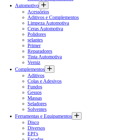
Automotivo
Acessórios
Aditivos e Complementos
Limpeza Automotiva
Ceras Automotiva
Polidores
selantes
Primer
Reparadores
Tinta Automotiva
Verniz
Complementos
Aditivos
Colas e Adesivos
Fundos
Gessos
Massas
Seladores
Solventes
Ferramentas e Equipamentos
Disco
Diversos
EPI’s
Escadas