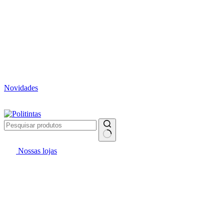
Novidades
Vai pintar? #politintasresolve 🔥
WhatsApp: (27) 99299-0208
Televendas: (27) 2127-3200
Nossas lojas