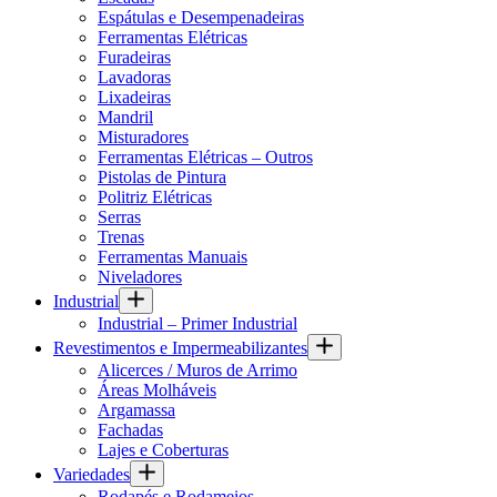
Espátulas e Desempenadeiras
Ferramentas Elétricas
Furadeiras
Lavadoras
Lixadeiras
Mandril
Misturadores
Ferramentas Elétricas – Outros
Pistolas de Pintura
Politriz Elétricas
Serras
Trenas
Ferramentas Manuais
Niveladores
Industrial
Industrial – Primer Industrial
Revestimentos e Impermeabilizantes
Alicerces / Muros de Arrimo
Áreas Molháveis
Argamassa
Fachadas
Lajes e Coberturas
Variedades
Rodapés e Rodameios