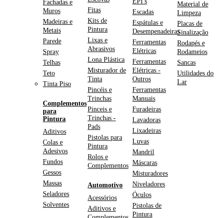
EPI's
Fachadas e
Material de
Fitas
Muros
Escadas
Limpeza
Kits de
Madeiras e
Espátulas e
Placas de
Pintura
Metais
Desempenadeiras
Sinalização
Lixas e
Parede
Ferramentas
Rodapés e
Abrasivos
Elétricas
Spray
Rodameios
Lona Plástica
Ferramentas
Telhas
Sancas
Misturador de
Elétricas -
Teto
Utilidades do
Tinta
Outros
Lar
Tinta Piso
Pincéis e
Ferramentas
Trinchas
Manuais
Complementos
Pinceis e
Furadeiras
para
Trinchas -
Pintura
Lavadoras
Pads
Lixadeiras
Aditivos
Pistolas para
Luvas
Colas e
Pintura
Adesivos
Mandril
Rolos e
Fundos
Máscaras
Complementos
Gessos
Misturadores
Massas
Niveladores
Automotivo
Seladores
Óculos
Acessórios
Solventes
Pistolas de
Aditivos e
Pintura
Complementos