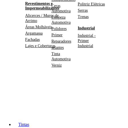
Revestimentos e
Politriz Elétricas
Ceras
Impermeabilizantes
Serras
Automotiva
Alicerces / Muros de
Trenas
Limpeza
Arrimo
Automotiva
Áreas Molháveis
Industrial
Polidores
Argamassa
Primer
Industrial -
Fachadas
Primer
Reparadores
Lajes e Coberturas
Industrial
selantes
Tinta
Automotiva
Verniz
Tintas