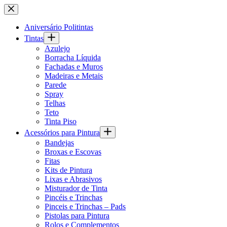
Pular
para
o
Aniversário Politintas
conteúdo
Tintas
Azulejo
Borracha Líquida
Fachadas e Muros
Madeiras e Metais
Parede
Spray
Telhas
Teto
Tinta Piso
Acessórios para Pintura
Bandejas
Broxas e Escovas
Fitas
Kits de Pintura
Lixas e Abrasivos
Misturador de Tinta
Pincéis e Trinchas
Pinceis e Trinchas – Pads
Pistolas para Pintura
Rolos e Complementos