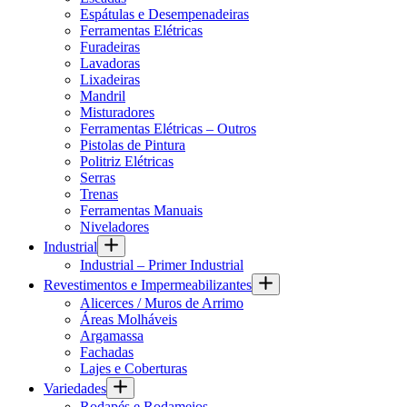
Espátulas e Desempenadeiras
Ferramentas Elétricas
Furadeiras
Lavadoras
Lixadeiras
Mandril
Misturadores
Ferramentas Elétricas – Outros
Pistolas de Pintura
Politriz Elétricas
Serras
Trenas
Ferramentas Manuais
Niveladores
Industrial
Industrial – Primer Industrial
Revestimentos e Impermeabilizantes
Alicerces / Muros de Arrimo
Áreas Molháveis
Argamassa
Fachadas
Lajes e Coberturas
Variedades
Rodapés e Rodameios