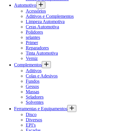
Automotivo
Acessórios
Aditivos e Complementos
Limpeza Automotiva
Ceras Automotiva
Polidores
selantes
Primer
Reparadores
Tinta Automotiva
Verniz
Complementos
Aditivos
Colas e Adesivos
Fundos
Gessos
Massas
Seladores
Solventes
Ferramentas e Equipamentos
Disco
Diversos
EPI’s
Escadas