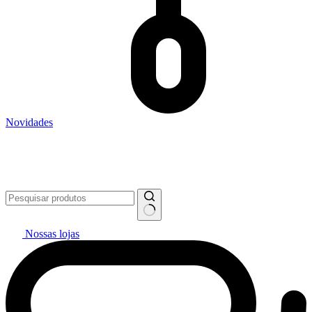
Novidades
Vai pintar? #politintasresolve 🔥
WhatsApp: (27) 99299-0208
Televendas: (27) 2127-3200
Nossas lojas