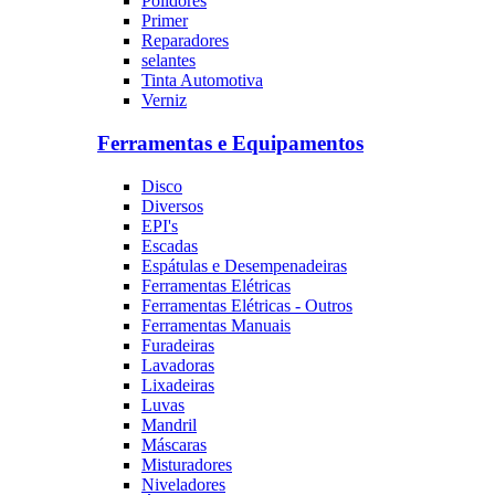
Polidores
Primer
Reparadores
selantes
Tinta Automotiva
Verniz
Ferramentas e Equipamentos
Disco
Diversos
EPI's
Escadas
Espátulas e Desempenadeiras
Ferramentas Elétricas
Ferramentas Elétricas - Outros
Ferramentas Manuais
Furadeiras
Lavadoras
Lixadeiras
Luvas
Mandril
Máscaras
Misturadores
Niveladores