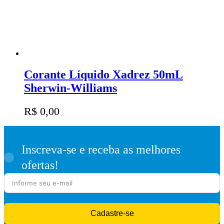
Corante Líquido Xadrez 50mL
Sherwin-Williams
R$
0,00
Inscreva-se e receba as melhores
ofertas!
Cadastre-se