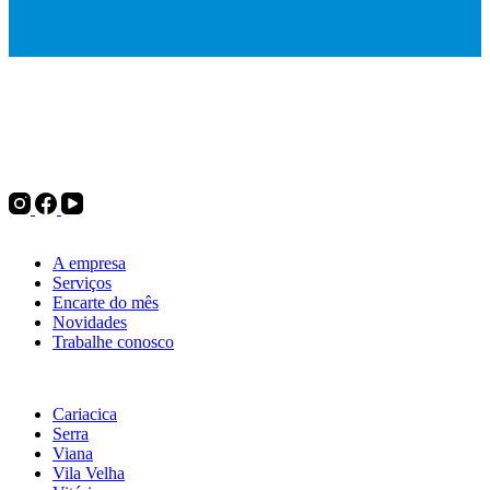
Desde 1975, a Politintas atua no mercado de tintas e oferece
soluções para pintura imobiliária, automotiva e industrial, além de
complementos para pintura, ferramentas e utilidades do lar. Tudo
para decorar, renovar ou transformar.
Institucional
A empresa
Serviços
Encarte do mês
Novidades
Trabalhe conosco
Nossas lojas
Cariacica
Serra
Viana
Vila Velha