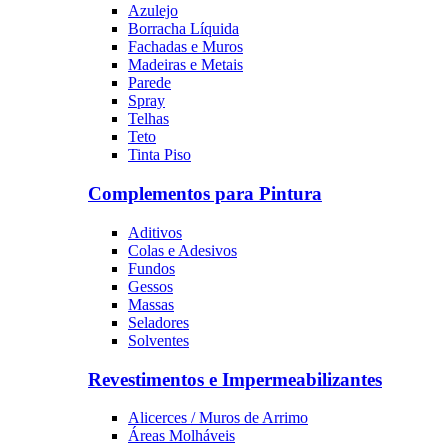
Azulejo
Borracha Líquida
Fachadas e Muros
Madeiras e Metais
Parede
Spray
Telhas
Teto
Tinta Piso
Complementos para Pintura
Aditivos
Colas e Adesivos
Fundos
Gessos
Massas
Seladores
Solventes
Revestimentos e Impermeabilizantes
Alicerces / Muros de Arrimo
Áreas Molháveis