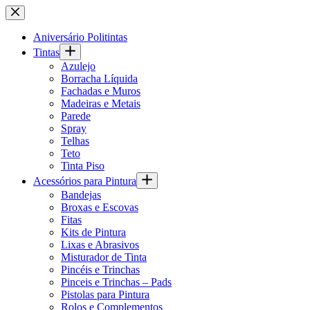
Pular
para
o
Aniversário Politintas
conteúdo
Tintas
Azulejo
Borracha Líquida
Fachadas e Muros
Madeiras e Metais
Parede
Spray
Telhas
Teto
Tinta Piso
Acessórios para Pintura
Bandejas
Broxas e Escovas
Fitas
Kits de Pintura
Lixas e Abrasivos
Misturador de Tinta
Pincéis e Trinchas
Pinceis e Trinchas – Pads
Pistolas para Pintura
Rolos e Complementos