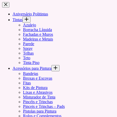
Pular
para
o
Aniversário Politintas
conteúdo
Tintas
Azulejo
Borracha Líquida
Fachadas e Muros
Madeiras e Metais
Parede
Spray
Telhas
Teto
Tinta Piso
Acessórios para Pintura
Bandejas
Broxas e Escovas
Fitas
Kits de Pintura
Lixas e Abrasivos
Misturador de Tinta
Pincéis e Trinchas
Pinceis e Trinchas – Pads
Pistolas para Pintura
Rolos e Complementos