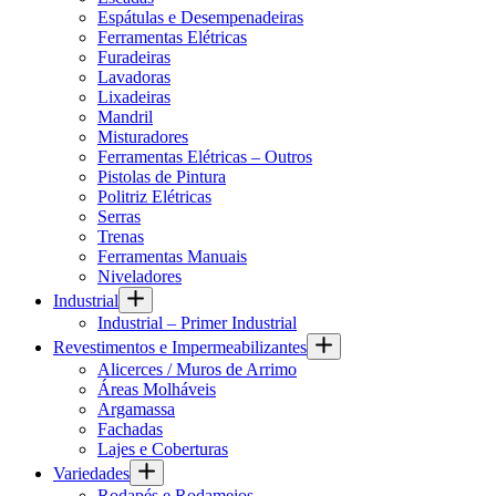
Espátulas e Desempenadeiras
Ferramentas Elétricas
Furadeiras
Lavadoras
Lixadeiras
Mandril
Misturadores
Ferramentas Elétricas – Outros
Pistolas de Pintura
Politriz Elétricas
Serras
Trenas
Ferramentas Manuais
Niveladores
Industrial
Industrial – Primer Industrial
Revestimentos e Impermeabilizantes
Alicerces / Muros de Arrimo
Áreas Molháveis
Argamassa
Fachadas
Lajes e Coberturas
Variedades
Rodapés e Rodameios