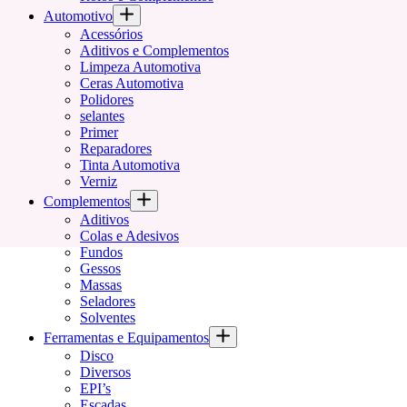
Automotivo
Acessórios
Aditivos e Complementos
Limpeza Automotiva
Ceras Automotiva
Polidores
selantes
Primer
Reparadores
Tinta Automotiva
Verniz
Complementos
Aditivos
Colas e Adesivos
Fundos
Gessos
Massas
Seladores
Solventes
Ferramentas e Equipamentos
Disco
Diversos
EPI’s
Escadas