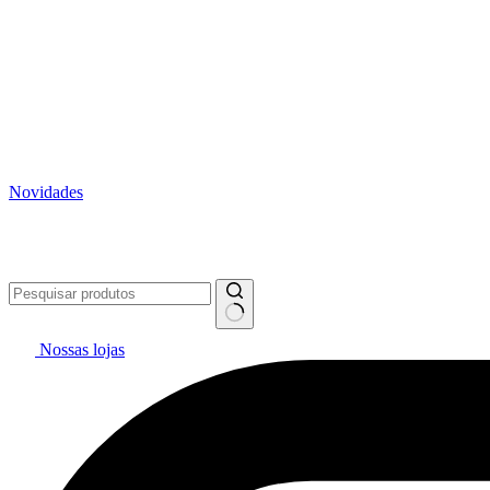
Novidades
Vai pintar? #politintasresolve 🔥
WhatsApp: (27) 99299-0208
Tele
Nossas lojas