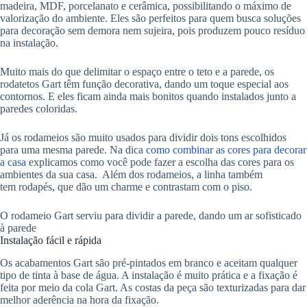
madeira, MDF, porcelanato e cerâmica, possibilitando o máximo de
valorização do ambiente. Eles são perfeitos para quem busca soluções
para decoração sem demora nem sujeira, pois produzem pouco resíduo
na instalação.
Muito mais do que delimitar o espaço entre o teto e a parede, os
rodatetos Gart têm função decorativa, dando um toque especial aos
contornos. E eles ficam ainda mais bonitos quando instalados junto a
paredes coloridas.
Já os rodameios são muito usados para dividir dois tons escolhidos
para uma mesma parede. Na dica
como combinar as cores para decorar
a casa
explicamos como você pode fazer a escolha das cores para os
ambientes da sua casa. Além dos rodameios, a linha também
tem rodapés, que dão um charme e contrastam com o piso.
O rodameio Gart serviu para dividir a parede, dando um ar sofisticado
à parede
Instalação fácil e rápida
Os acabamentos Gart são pré-pintados em branco e aceitam qualquer
tipo de tinta à base de água. A instalação é muito prática e a fixação é
feita por meio da cola Gart. As costas da peça são texturizadas para dar
melhor aderência na hora da fixação.