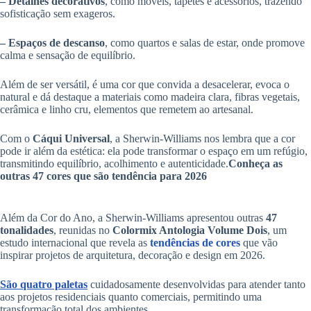
– Detalhes decorativos
, como móveis, tapetes e acessórios, trazendo
sofisticação sem exageros.
– Espaços de descanso
, como quartos e salas de estar, onde promove
calma e sensação de equilíbrio.
Além de ser versátil, é uma cor que convida a desacelerar, evoca o
natural e dá destaque a materiais como madeira clara, fibras vegetais,
cerâmica e linho cru, elementos que remetem ao artesanal.
Com o
Cáqui Universal
, a Sherwin-Williams nos lembra que a cor
pode ir além da estética: ela pode transformar o espaço em um refúgio,
transmitindo equilíbrio, acolhimento e autenticidade.
Conheça as
outras 47 cores que são tendência para 2026
Além da Cor do Ano, a Sherwin-Williams apresentou outras
47
tonalidades
, reunidas no
Colormix Antologia Volume Dois
, um
estudo internacional que revela as
tendências de cores
que vão
inspirar projetos de arquitetura, decoração e design em 2026.
São quatro paletas
cuidadosamente desenvolvidas para atender tanto
aos projetos residenciais quanto comerciais, permitindo uma
transformação total dos ambientes.