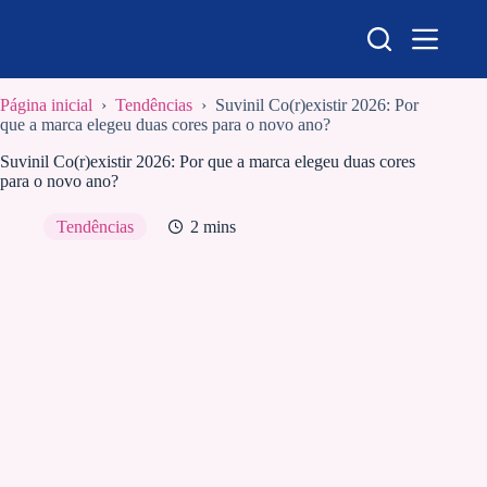
Pular
para
o
conteúdo
Página inicial
›
Tendências
›
Suvinil Co(r)existir 2026: Por
que a marca elegeu duas cores para o novo ano?
Suvinil Co(r)existir 2026: Por que a marca elegeu duas cores
para o novo ano?
Tendências
2 mins