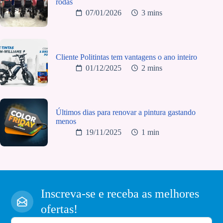
rodas
07/01/2026
3 mins
Cliente Politintas tem vantagens o ano inteiro
01/12/2025
2 mins
Últimos dias para renovar a pintura gastando
menos
19/11/2025
1 min
Inscreva-se e receba as melhores
ofertas!