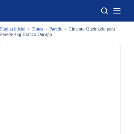
Pular
para
o
conteúdo
Página inicial
›
Tintas
›
Parede
›
Cimento Queimado para
Parede 4kg Branco Dacapo