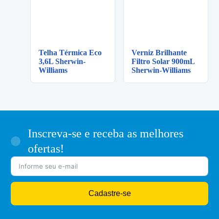
Telha Térmica Eco
Verniz Brilhante
3,6L Sherwin-
Filtro Solar 900mL
Williams
Sherwin-Williams
Inscreva-se e receba as melhores
ofertas!
Cadastre-se