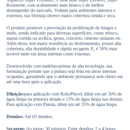
Resistente, com acabamento mais branco e de melhor
desempenho do mercado. Voltada para ambientes internos e
externos, sua fórmula oferece maior cobertura úmida e seca.
O produto promove a prevenção da proliferação de fungos e
mofo, sendo indicado para diversas superfícies, como reboco,
massa corrida ou acrílica, gesso, concreto, cimento amianto etc.
Além disso, tem maior resistência ao desbotamento, possui alta
cobertura, alta durabilidade e rápida secagem. E, é 50% mais
lavável tanto em áreas internas como externas.
Desenvolvido com matérias-primas de alta tecnologia, sua
formulação permite que a pintura seja feita em áreas internas
ocupadas, garantindo que o ambiente permaneça sem cheiro em
até uma hora após a aplicação.
Diluição:
para aplicação com Rolo/Pincel, diluir em até 30% de
água limpa na primeira demão e 15% de água limpa nas demais.
Para aplicação com Pistola, diluir em até 35% de água limpa.
Demãos:
Até 03 demãos.
Secagem:
Ao toque: 30 minutos; Entre demãos: 2 a 4 horas;