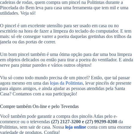
cadeiras de rodas, quem compra um pincel na Politintas durante a
Pincelada do Bem leva para casa uma ferramenta que tem mil e uma
utilidades. Veja só!
O pincel é um excelente utensílio para ser usado em casa ou no
escritório na hora de fazer a limpeza do teclado do computador. E tem
mais: só ele consegue varrer a poeira daquelas gretinhas dos trilhos da
janela ou das portas de correr.
Um bom pincel também é uma ótima opção para dar uma boa limpeza
em objetos delicados ou então para tirar a poeira do ventilador. E ainda
serve para pintar paredes e vários outros objetos!
Viu só como todo mundo precisa de um pincel? Então, que tal passar
agora mesmo em uma das
lojas da Politintas
, levar pincéis de presente
para alguns amigos, e ainda ajudar as pessoas atendidas pela Santa
Casa? Contamos com a sua participação!
Compre também On-line e pelo Tevendas
Você também pode garantir a compra dos pincéis Atlas pelo e-
commerce ou o televendas
(27) 2127-3200 e (27) 99299-0208
da
Politintas, sem sair de casa. Nossa
loja online
conta com uma enorme
variedade de produtos. Confira!