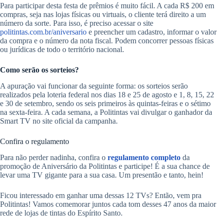
Para participar desta festa de prêmios é muito fácil. A cada R$ 200 em
compras, seja nas lojas físicas ou virtuais, o cliente terá direito a um
número da sorte. Para isso, é preciso acessar o site
politintas.com.br/aniversario
e preencher um cadastro, informar o valor
da compra e o número da nota fiscal. Podem concorrer pessoas físicas
ou jurídicas de todo o território nacional.
Como serão os sorteios?
A apuração vai funcionar da seguinte forma: os sorteios serão
realizados pela loteria federal nos dias 18 e 25 de agosto e 1, 8, 15, 22
e 30 de setembro, sendo os seis primeiros às quintas-feiras e o sétimo
na sexta-feira. A cada semana, a Politintas vai divulgar o ganhador da
Smart TV no site oficial da campanha.
Confira o regulamento
Para não perder nadinha, confira o
regulamento completo
da
promoção de Aniversário da Politintas e participe! É a sua chance de
levar uma TV gigante para a sua casa. Um presentão e tanto, hein!
Ficou interessado em ganhar uma dessas 12 TVs? Então, vem pra
Politintas! Vamos comemorar juntos cada tom desses 47 anos da maior
rede de lojas de tintas do Espírito Santo.