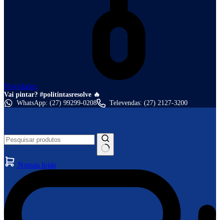
Novidades
Vai pintar? #politintasresolve 🔥
WhatsApp: (27) 99299-0208
Televendas: (27) 2127-3200
Nossas lojas