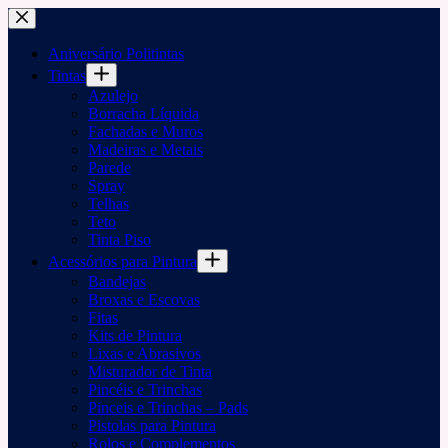
Pular
para
o
Aniversário Politintas
conteúdo
Tintas
Azulejo
Borracha Líquida
Fachadas e Muros
Madeiras e Metais
Parede
Spray
Telhas
Teto
Tinta Piso
Acessórios para Pintura
Bandejas
Broxas e Escovas
Fitas
Kits de Pintura
Lixas e Abrasivos
Misturador de Tinta
Pincéis e Trinchas
Pinceis e Trinchas – Pads
Pistolas para Pintura
Rolos e Complementos