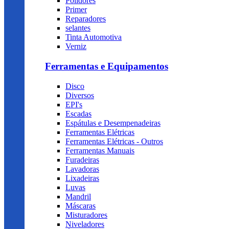
Polidores
Primer
Reparadores
selantes
Tinta Automotiva
Verniz
Ferramentas e Equipamentos
Disco
Diversos
EPI's
Escadas
Espátulas e Desempenadeiras
Ferramentas Elétricas
Ferramentas Elétricas - Outros
Ferramentas Manuais
Furadeiras
Lavadoras
Lixadeiras
Luvas
Mandril
Máscaras
Misturadores
Niveladores