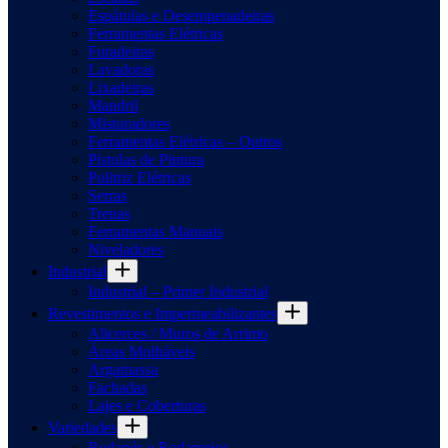
Espátulas e Desempenadeiras
Ferramentas Elétricas
Furadeiras
Lavadoras
Lixadeiras
Mandril
Misturadores
Ferramentas Elétricas – Outros
Pistolas de Pintura
Politriz Elétricas
Serras
Trenas
Ferramentas Manuais
Niveladores
Industrial
Industrial – Primer Industrial
Revestimentos e Impermeabilizantes
Alicerces / Muros de Arrimo
Áreas Molháveis
Argamassa
Fachadas
Lajes e Coberturas
Variedades
Rodapés e Rodameios