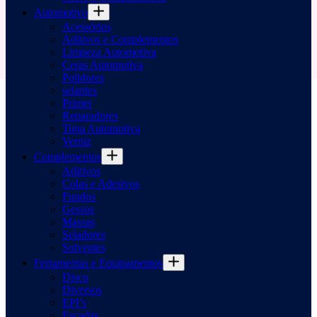
Automotivo
Acessórios
Aditivos e Complementos
Limpeza Automotiva
Ceras Automotiva
Polidores
selantes
Primer
Reparadores
Tinta Automotiva
Verniz
Complementos
Aditivos
Colas e Adesivos
Fundos
Gessos
Massas
Seladores
Solventes
Ferramentas e Equipamentos
Disco
Diversos
EPI’s
Escadas