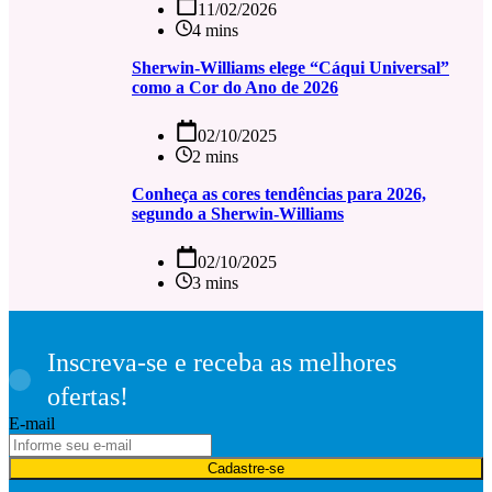
11/02/2026
4 mins
Sherwin-Williams elege “Cáqui Universal”
como a Cor do Ano de 2026
02/10/2025
2 mins
Conheça as cores tendências para 2026,
segundo a Sherwin-Williams
02/10/2025
3 mins
Inscreva-se e receba as melhores
ofertas!
E-mail
Cadastre-se