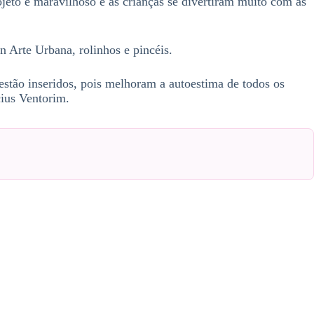
eto é maravilhoso e as crianças se divertiram muito com as
n Arte Urbana, rolinhos e pincéis.
stão inseridos, pois melhoram a autoestima de todos os
icius Ventorim.