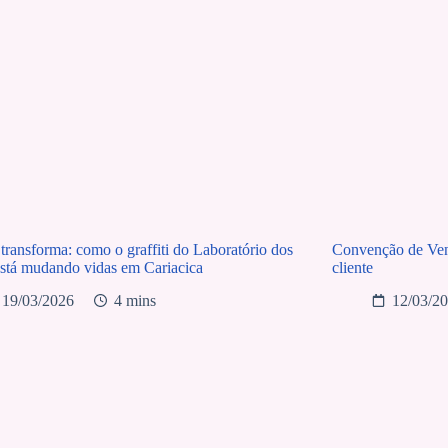
transforma: como o graffiti do Laboratório dos
Convenção de Vend
stá mudando vidas em Cariacica
cliente
19/03/2026
4 mins
12/03/2