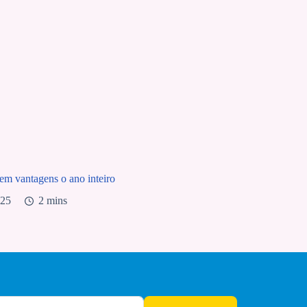
 tem vantagens o ano inteiro
025
2 mins