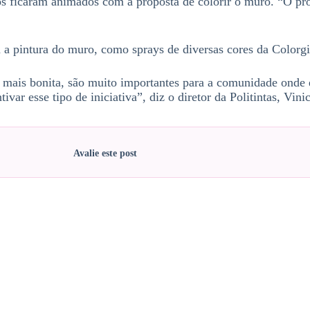
 ficaram animados com a proposta de colorir o muro. “O proj
a a pintura do muro, como sprays de diversas cores da Colorgi
 mais bonita, são muito importantes para a comunidade onde e
tivar esse tipo de iniciativa”, diz o diretor da Politintas, Vin
Avalie este post