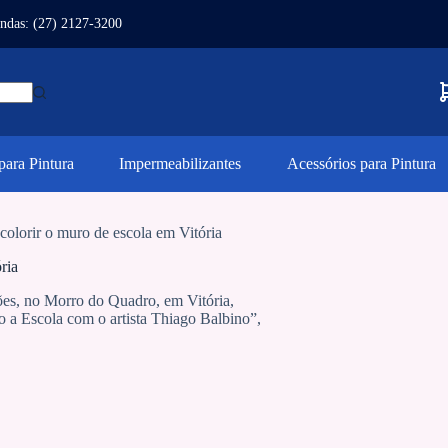
ndas: (27) 2127-3200
ara Pintura
Impermeabilizantes
Acessórios para Pintura
 colorir o muro de escola em Vitória
ria
es, no Morro do Quadro, em Vitória,
o a Escola com o artista Thiago Balbino”,