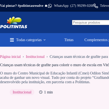
Pular
Vai pintar? #politintasresolve 🔥
WhatsApp: (27) 99299-0208
Televe
para
o
conteúdo
Todas categorias
Tintas
Complementos p
Página inicial
›
Institucional
›
Crianças usam técnicas de grafite para
Crianças usam técnicas de grafite para colorir o muro de escola em Vitó
O muro do Centro Municipal de Educação Infantil (Cmei) Odilon Simõ
acaba de ganhar um novo visual. Tudo por conta do projeto “Grafitand
desenvolvido pela instituição, em parceria com a Politintas.
Institucional
1 min