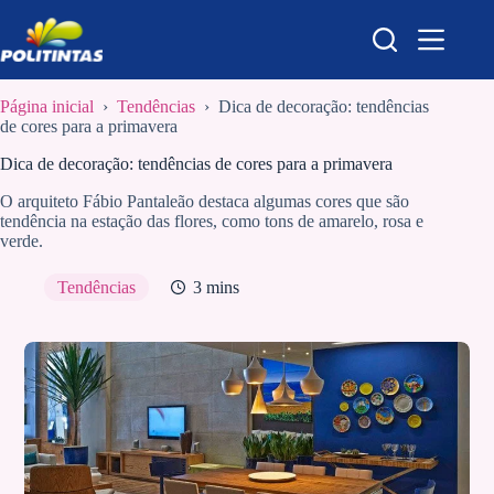
Pular
para
o
conteúdo
Página inicial
›
Tendências
›
Dica de decoração: tendências
de cores para a primavera
Dica de decoração: tendências de cores para a primavera
O arquiteto Fábio Pantaleão destaca algumas cores que são
tendência na estação das flores, como tons de amarelo, rosa e
verde.
Tendências
3 mins