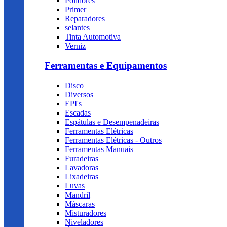
Polidores
Primer
Reparadores
selantes
Tinta Automotiva
Verniz
Ferramentas e Equipamentos
Disco
Diversos
EPI's
Escadas
Espátulas e Desempenadeiras
Ferramentas Elétricas
Ferramentas Elétricas - Outros
Ferramentas Manuais
Furadeiras
Lavadoras
Lixadeiras
Luvas
Mandril
Máscaras
Misturadores
Niveladores