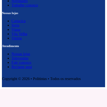
Novidades
Trabalhe conosco
Nossas lojas
Cariacica
Serra
Viana
Vila Velha
Vitória
Atendimento
Nossas lojas
Televendas
Fale conosco
Reclame aqui
Copyright © 2026 • Politintas • Todos os reservados