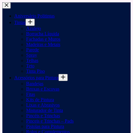
Pular
para
o
Aniversário Politintas
conteúdo
Tintas
Azulejo
Borracha Líquida
Fachadas e Muros
Madeiras e Metais
Parede
Spray
Telhas
Teto
Tinta Piso
Acessórios para Pintura
Bandejas
Broxas e Escovas
Fitas
Kits de Pintura
Lixas e Abrasivos
Misturador de Tinta
Pincéis e Trinchas
Pinceis e Trinchas – Pads
Pistolas para Pintura
Rolos e Complementos