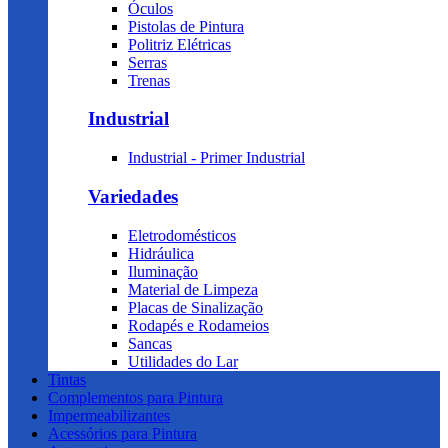
Óculos
Pistolas de Pintura
Politriz Elétricas
Serras
Trenas
Industrial
Industrial - Primer Industrial
Variedades
Eletrodomésticos
Hidráulica
Iluminação
Material de Limpeza
Placas de Sinalização
Rodapés e Rodameios
Sancas
Utilidades do Lar
Tintas
Complementos para Pintura
Impermeabilizantes
Acessórios para Pintura