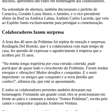
discurso, apresentou um vídeo em homenagem aos colaboradores.
Na solenidade de abertura, também discursaram o prefeito de
Cariacica, Geraldo Luzia Júnior, o Juninho, e o vice-presidente
sênior da Basf na América Latina, Antônio Carlos Lacerda, que veio
ao Espírito Santo exclusivamente para prestigiar a comemoração.
Colaboradores fazem surpresa
A festa dos 40 anos da Politintas foi repleta de emoção e surpresas.
Rosângela Del Bortolo, que é a colaboradora com mais tempo de
casa, fez questão de expressar o agradecimento à empresa que a
acolheu por 35 anos.
“
Na minha longa trajetória por essa estrada colorida, pude
participar de quase todo o crescimento da Politintas. Foram muitas
energias e vibrações! Muitos desafios e conquistas. E o mais
importante: os amigos que conquistei e a nova família que
conheci
”, afirmou ela, que está se aposentando.
E todos os colaboradores presentes também deixaram sua
homenagem. Formando um grande coral, eles se posicionaram em
frente ao palco e cantaram a música “Somos Politintas”, escrita pelo
cantor e compositor capixaba Anderson Ventura.