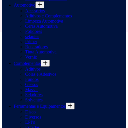
Automotivo
Acessórios
Aditivos e Complementos
Limpeza Automotiva
Ceras Automotiva
Polidores
selantes
Primer
Reparadores
Tinta Automotiva
Verniz
Complementos
Aditivos
Colas e Adesivos
Fundos
Gessos
Massas
Seladores
Solventes
Ferramentas e Equipamentos
Disco
Diversos
EPI’s
Escadas