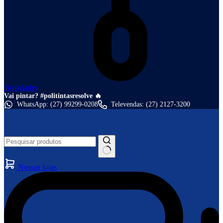
Novidades
Vai pintar? #politintasresolve 🔥
WhatsApp: (27) 99299-0208
Televendas: (27) 2127-3200
Nossas lojas