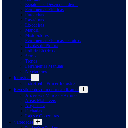
Espátulas e Desempenadeiras
Ferramentas Elétricas
Furadeiras
Lavadoras
Lixadeiras
Mandril
Misturadores
Ferramentas Elétricas – Outros
Pistolas de Pintura
Politriz Elétricas
Serras
Trenas
Ferramentas Manuais
Niveladores
Industrial
Industrial – Primer Industrial
Revestimentos e Impermeabilizantes
Alicerces / Muros de Arrimo
Áreas Molháveis
Argamassa
Fachadas
Lajes e Coberturas
Variedades
Rodapés e Rodameios