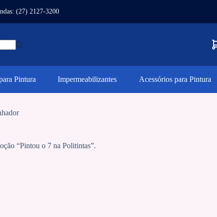
ndas: (27) 2127-3200
ara Pintura
Impermeabilizantes
Acessórios para Pintura
nhador
ão “Pintou o 7 na Politintas”.