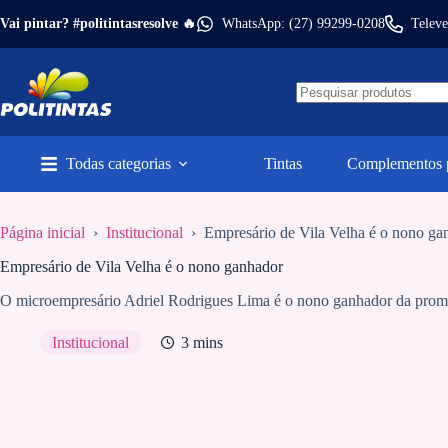
Pular
Vai pintar? #politintasresolve 🔥
WhatsApp: (27) 99299-0208
Televe
para
o
conteúdo
Todas categorias
Tintas
Complementos p
Página inicial
›
Institucional
›
Empresário de Vila Velha é o nono ga
Empresário de Vila Velha é o nono ganhador
O microempresário Adriel Rodrigues Lima é o nono ganhador da promoç
Institucional
3 mins