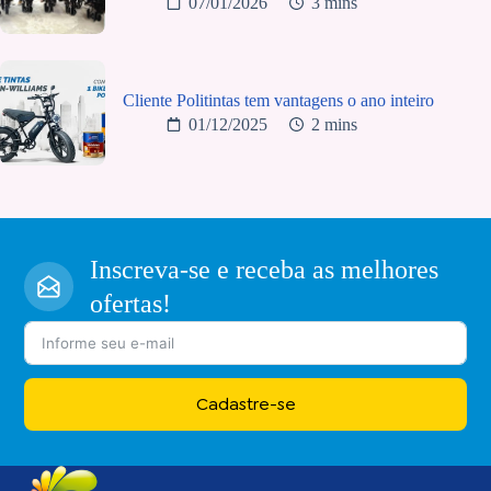
07/01/2026
3 mins
Cliente Politintas tem vantagens o ano inteiro
01/12/2025
2 mins
Inscreva-se e receba as melhores
ofertas!
Cadastre-se