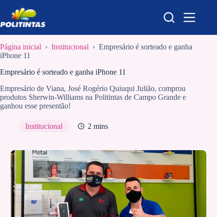
Pular
para
o
conteúdo
Página inicial
›
Institucional
›
Empresário é sorteado e ganha
iPhone 11
Empresário é sorteado e ganha iPhone 11
Empresário de Viana, José Rogério Quiuqui Julião, comprou
produtos Sherwin-Williams na Politintas de Campo Grande e
ganhou esse presentão!
Institucional
2 mins