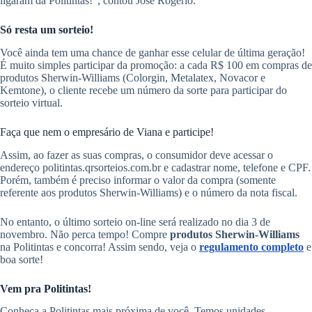
ligaram da Politintas!”, contou José Rogério.
Só resta um sorteio!
Você ainda tem uma chance de ganhar esse celular de última geração!
É muito simples participar da promoção: a cada R$ 100 em compras de
produtos Sherwin-Williams (Colorgin, Metalatex, Novacor e
Kemtone), o cliente recebe um número da sorte para participar do
sorteio virtual.
Faça que nem o empresário de Viana e participe!
Assim, ao fazer as suas compras, o consumidor deve acessar o
endereço politintas.qrsorteios.com.br e cadastrar nome, telefone e CPF.
Porém, também é preciso informar o valor da compra (somente
referente aos produtos Sherwin-Williams) e o número da nota fiscal.
No entanto, o último sorteio on-line será realizado no dia 3 de
novembro. Não perca tempo! Compre
produtos Sherwin-Williams
na Politintas e concorra! Assim sendo, veja o
regulamento completo
e
boa sorte!
Vem pra Politintas!
Conheça a Politintas mais próxima de você. Temos unidades