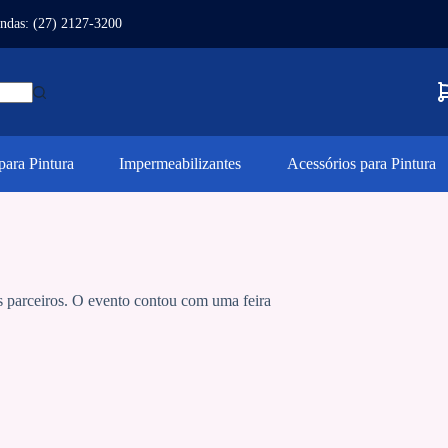
ndas: (27) 2127-3200
ara Pintura
Impermeabilizantes
Acessórios para Pintura
is parceiros. O evento contou com uma feira