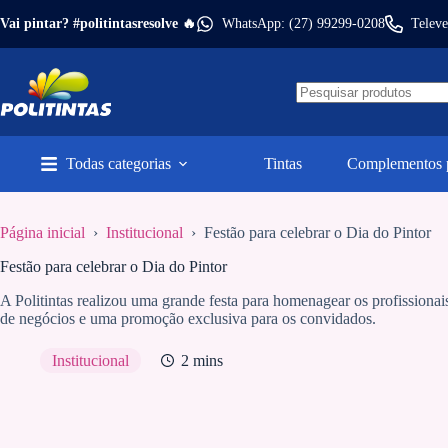
Pular
Vai pintar? #politintasresolve 🔥
WhatsApp: (27) 99299-0208
Televe
para
o
conteúdo
Todas categorias
Tintas
Complementos p
Página inicial
›
Institucional
›
Festão para celebrar o Dia do Pintor
Festão para celebrar o Dia do Pintor
A Politintas realizou uma grande festa para homenagear os profissiona
de negócios e uma promoção exclusiva para os convidados.
Institucional
2 mins