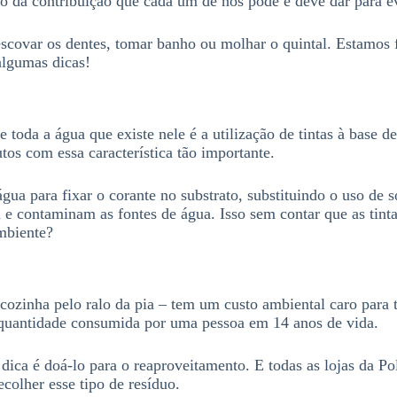
o da contribuição que cada um de nós pode e deve dar para ev
escovar os dentes, tomar banho ou molhar o quintal. Estamos
algumas dicas!
oda a água que existe nele é a utilização de tintas à base de
os com essa característica tão importante.
água para fixar o corante no substrato, substituindo o uso de
a e contaminam as fontes de água. Isso sem contar que as tin
mbiente?
cozinha pelo ralo da pia – tem um custo ambiental caro para 
à quantidade consumida por uma pessoa em 14 anos de vida.
ica é doá-lo para o reaproveitamento. E todas as lojas da Poli
ecolher esse tipo de resíduo.