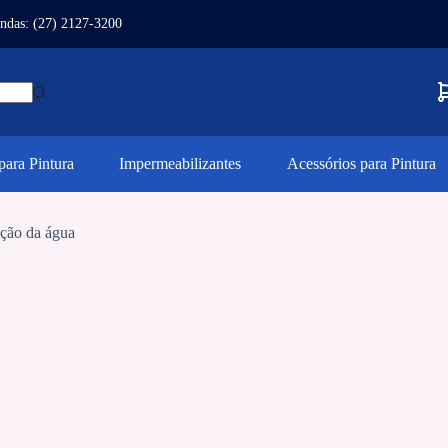
ndas: (27) 2127-3200
ara Pintura
Impermeabilizantes
Acessórios para Pintura
vação da água