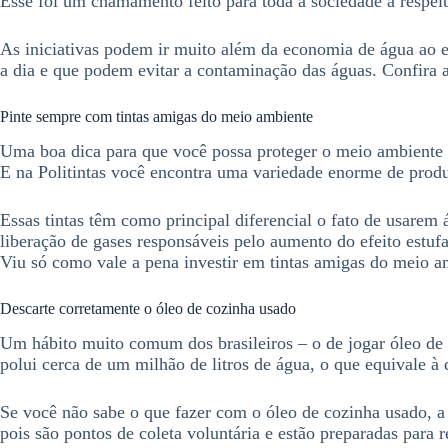
Esse foi um chamamento feito para toda a sociedade a respeit
As iniciativas podem ir muito além da economia de água ao 
a dia e que podem evitar a contaminação das águas. Confira 
Pinte sempre com tintas amigas do meio ambiente
Uma boa dica para que você possa proteger o meio ambiente e t
E na Politintas você encontra uma variedade enorme de produt
Essas tintas têm como principal diferencial o fato de usarem 
liberação de gases responsáveis pelo aumento do efeito estuf
Viu só como vale a pena investir em tintas amigas do meio a
Descarte corretamente o óleo de cozinha usado
Um hábito muito comum dos brasileiros – o de jogar óleo de 
polui cerca de um milhão de litros de água, o que equivale 
Se você não sabe o que fazer com o óleo de cozinha usado, a d
pois são pontos de coleta voluntária e estão preparadas para r