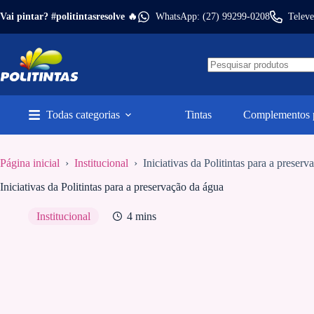
Pular
Vai pintar? #politintasresolve 🔥
WhatsApp: (27) 99299-0208
Televe
para
o
conteúdo
Todas categorias
Tintas
Complementos p
Página inicial
›
Institucional
›
Iniciativas da Politintas para a preser
Iniciativas da Politintas para a preservação da água
Institucional
4 mins