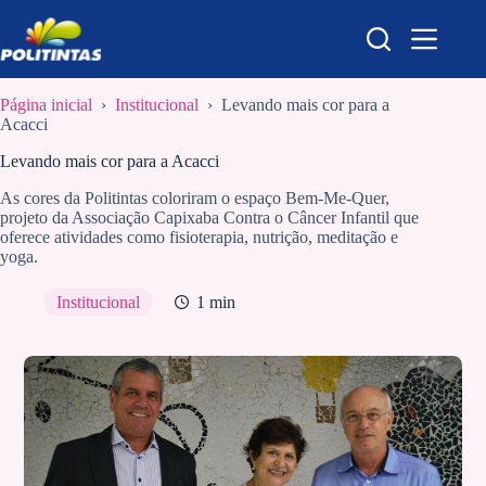
Pular
para
o
conteúdo
Página inicial
›
Institucional
›
Levando mais cor para a
Acacci
Levando mais cor para a Acacci
As cores da Politintas coloriram o espaço Bem-Me-Quer,
projeto da Associação Capixaba Contra o Câncer Infantil que
oferece atividades como fisioterapia, nutrição, meditação e
yoga.
Institucional
1 min