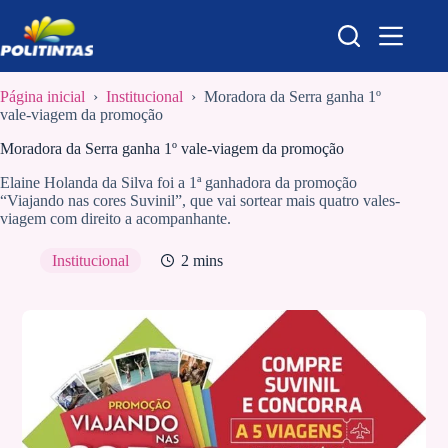
Pular
para
o
conteúdo
Página inicial
›
Institucional
›
Moradora da Serra ganha 1º
vale-viagem da promoção
Moradora da Serra ganha 1º vale-viagem da promoção
Elaine Holanda da Silva foi a 1ª ganhadora da promoção
“Viajando nas cores Suvinil”, que vai sortear mais quatro vales-
viagem com direito a acompanhante.
Institucional
2 mins