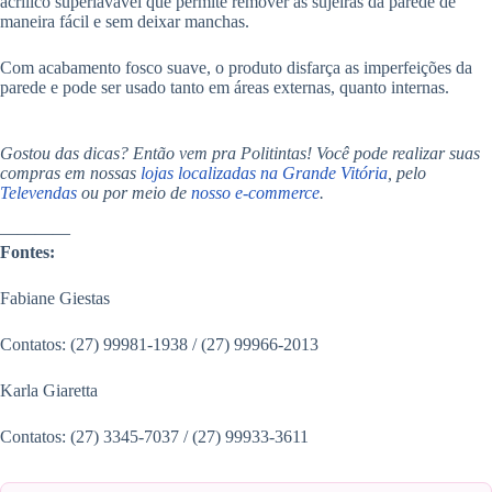
acrílico superlavável que permite remover as sujeiras da parede de
maneira fácil e sem deixar manchas.
Com acabamento fosco suave, o produto disfarça as imperfeições da
parede e pode ser usado tanto em áreas externas, quanto internas.
.
Gostou das dicas? Então vem pra Politintas! Você pode realizar suas
compras em nossas
lojas localizadas na Grande Vitória
, pelo
Televendas
ou por meio de
nosso e-commerce
.
.
————
.
Fontes:
Fabiane Giestas
Contatos: (27) 99981-1938 / (27) 99966-2013
Karla Giaretta
Contatos: (27) 3345-7037 / (27) 99933-3611