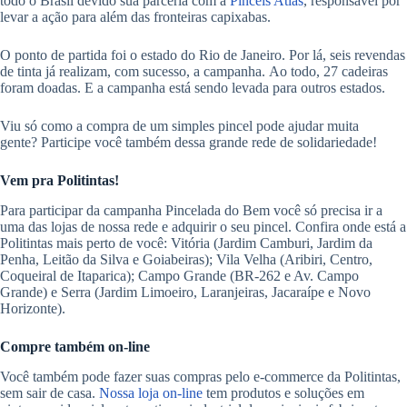
todo o Brasil devido sua parceria com a
Pincéis Atlas
, responsável por
levar a ação para além das fronteiras capixabas.
O ponto de partida foi o estado do Rio de Janeiro. Por lá, seis revendas
de tinta já realizam, com sucesso, a campanha. Ao todo, 27 cadeiras
foram doadas. E a campanha está sendo levada para outros estados.
Viu só como a compra de um simples pincel pode ajudar muita
gente? Participe você também dessa grande rede de solidariedade!
Vem pra Politintas!
Para participar da campanha Pincelada do Bem você só precisa ir a
uma das lojas de nossa rede e adquirir o seu pincel. Confira onde está a
Politintas mais perto de você: Vitória (Jardim Camburi, Jardim da
Penha, Leitão da Silva e Goiabeiras); Vila Velha (Aribiri, Centro,
Coqueiral de Itaparica); Campo Grande (BR-262 e Av. Campo
Grande) e Serra (Jardim Limoeiro, Laranjeiras, Jacaraípe e Novo
Horizonte).
Compre também on-line
Você também pode fazer suas compras pelo e-commerce da Politintas,
sem sair de casa.
Nossa loja on-line
tem produtos e soluções em