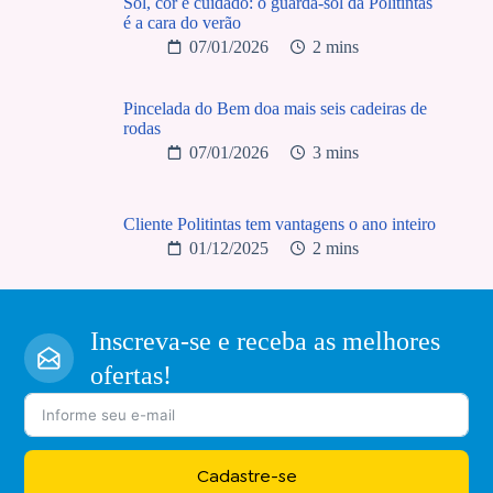
Sol, cor e cuidado: o guarda-sol da Politintas
é a cara do verão
07/01/2026
2 mins
Pincelada do Bem doa mais seis cadeiras de
rodas
07/01/2026
3 mins
Cliente Politintas tem vantagens o ano inteiro
01/12/2025
2 mins
Inscreva-se e receba as melhores
ofertas!
Cadastre-se