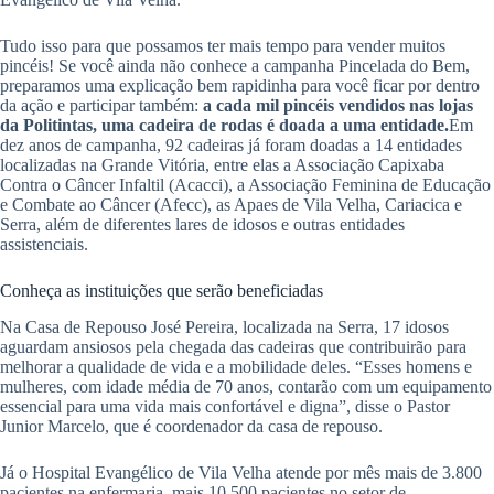
Tudo isso para que possamos ter mais tempo para vender muitos
pincéis! Se você ainda não conhece a campanha Pincelada do Bem,
preparamos uma explicação bem rapidinha para você ficar por dentro
da ação e participar também:
a cada mil pincéis vendidos nas lojas
da Politintas, uma cadeira de rodas é doada a uma entidade.
Em
dez anos de campanha, 92 cadeiras já foram doadas a 14 entidades
localizadas na Grande Vitória, entre elas a Associação Capixaba
Contra o Câncer Infaltil (Acacci), a Associação Feminina de Educação
e Combate ao Câncer (Afecc), as Apaes de Vila Velha, Cariacica e
Serra, além de diferentes lares de idosos e outras entidades
assistenciais.
Conheça as instituições que serão beneficiadas
Na Casa de Repouso José Pereira, localizada na Serra, 17 idosos
aguardam ansiosos pela chegada das cadeiras que contribuirão para
melhorar a qualidade de vida e a mobilidade deles. “Esses homens e
mulheres, com idade média de 70 anos, contarão com um equipamento
essencial para uma vida mais confortável e digna”, disse o Pastor
Junior Marcelo, que é coordenador da casa de repouso.
Já o Hospital Evangélico de Vila Velha atende por mês mais de 3.800
pacientes na enfermaria, mais 10.500 pacientes no setor de