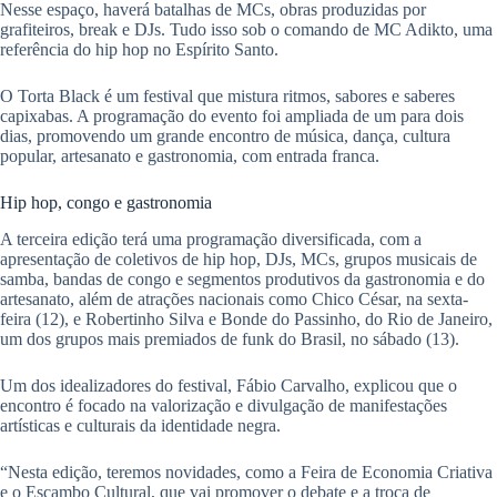
Nesse espaço, haverá batalhas de MCs, obras produzidas por
grafiteiros, break e DJs. Tudo isso sob o comando de MC Adikto, uma
referência do hip hop no Espírito Santo.
O Torta Black é um festival que mistura ritmos, sabores e saberes
capixabas. A programação do evento foi ampliada de um para dois
dias, promovendo um grande encontro de música, dança, cultura
popular, artesanato e gastronomia, com entrada franca.
Hip hop, congo e gastronomia
A terceira edição terá uma programação diversificada, com a
apresentação de coletivos de hip hop, DJs, MCs, grupos musicais de
samba, bandas de congo e segmentos produtivos da gastronomia e do
artesanato, além de atrações nacionais como Chico César, na sexta-
feira (12), e Robertinho Silva e Bonde do Passinho, do Rio de Janeiro,
um dos grupos mais premiados de funk do Brasil, no sábado (13).
Um dos idealizadores do festival, Fábio Carvalho, explicou que o
encontro é focado na valorização e divulgação de manifestações
artísticas e culturais da identidade negra.
“Nesta edição, teremos novidades, como a Feira de Economia Criativa
e o Escambo Cultural, que vai promover o debate e a troca de