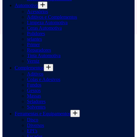
Automotivo
Acessórios
Aditivos e Complementos
Limpeza Automotiva
Ceras Automotiva
Polidores
selantes
Primer
Reparadores
Tinta Automotiva
Verniz
Complementos
Aditivos
Colas e Adesivos
Fundos
Gessos
Massas
Seladores
Solventes
Ferramentas e Equipamentos
Disco
Diversos
EPI’s
Escadas