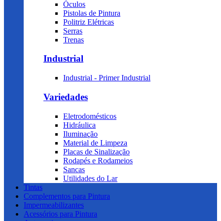
Óculos
Pistolas de Pintura
Politriz Elétricas
Serras
Trenas
Industrial
Industrial - Primer Industrial
Variedades
Eletrodomésticos
Hidráulica
Iluminação
Material de Limpeza
Placas de Sinalização
Rodapés e Rodameios
Sancas
Utilidades do Lar
Tintas
Complementos para Pintura
Impermeabilizantes
Acessórios para Pintura