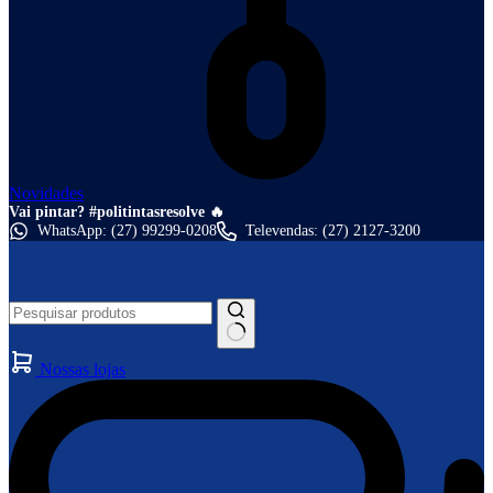
Novidades
Vai pintar? #politintasresolve 🔥
WhatsApp: (27) 99299-0208
Televendas: (27) 2127-3200
Nossas lojas