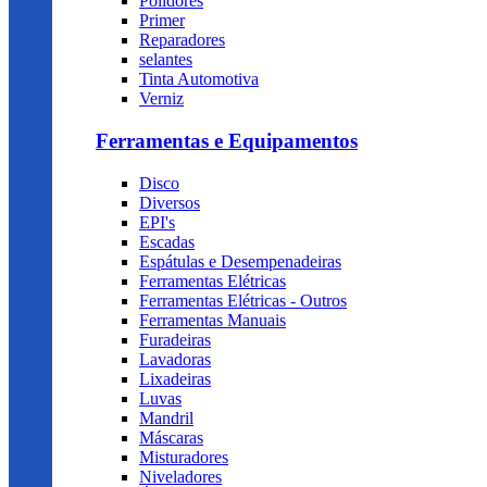
Polidores
Primer
Reparadores
selantes
Tinta Automotiva
Verniz
Ferramentas e Equipamentos
Disco
Diversos
EPI's
Escadas
Espátulas e Desempenadeiras
Ferramentas Elétricas
Ferramentas Elétricas - Outros
Ferramentas Manuais
Furadeiras
Lavadoras
Lixadeiras
Luvas
Mandril
Máscaras
Misturadores
Niveladores