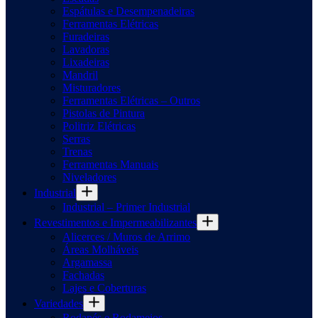
Espátulas e Desempenadeiras
Ferramentas Elétricas
Furadeiras
Lavadoras
Lixadeiras
Mandril
Misturadores
Ferramentas Elétricas – Outros
Pistolas de Pintura
Politriz Elétricas
Serras
Trenas
Ferramentas Manuais
Niveladores
Industrial
Industrial – Primer Industrial
Revestimentos e Impermeabilizantes
Alicerces / Muros de Arrimo
Áreas Molháveis
Argamassa
Fachadas
Lajes e Coberturas
Variedades
Rodapés e Rodameios