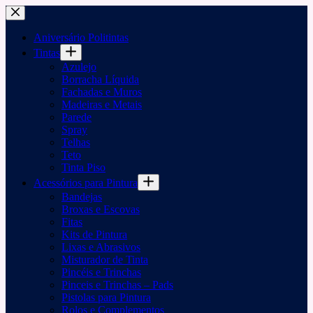
Pular
para
o
Aniversário Politintas
conteúdo
Tintas
Azulejo
Borracha Líquida
Fachadas e Muros
Madeiras e Metais
Parede
Spray
Telhas
Teto
Tinta Piso
Acessórios para Pintura
Bandejas
Broxas e Escovas
Fitas
Kits de Pintura
Lixas e Abrasivos
Misturador de Tinta
Pincéis e Trinchas
Pinceis e Trinchas – Pads
Pistolas para Pintura
Rolos e Complementos