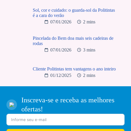
Sol, cor e cuidado: o guarda-sol da Politintas
é a cara do verão
07/01/2026
2 mins
Pincelada do Bem doa mais seis cadeiras de
rodas
07/01/2026
3 mins
Cliente Politintas tem vantagens o ano inteiro
01/12/2025
2 mins
Inscreva-se e receba as melhores
ofertas!