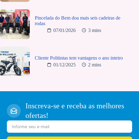
Pincelada do Bem doa mais seis cadeiras de
rodas
07/01/2026
3 mins
Cliente Politintas tem vantagens o ano inteiro
01/12/2025
2 mins
Inscreva-se e receba as melhores
ofertas!