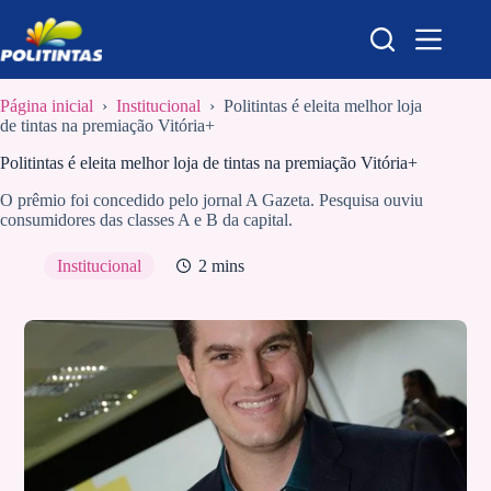
Pular
para
o
conteúdo
Página inicial
›
Institucional
›
Politintas é eleita melhor loja
de tintas na premiação Vitória+
Politintas é eleita melhor loja de tintas na premiação Vitória+
O prêmio foi concedido pelo jornal A Gazeta. Pesquisa ouviu
consumidores das classes A e B da capital.
Institucional
2 mins