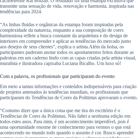
cachoeirense Raí Bolzan. O resultado foi uma estampa exclusiva que
transmite uma sensação de vida, renovação e harmonia, inspirada nas
tendências para 2024.
“As linhas fluidas e orgânicas da estampa foram inspiradas pela
complexidade da natureza, enquanto a sua composição de cores
harmoniosa reflete a busca constante da arquitetura e do design de
interiores em compreender e aplicar as tendências do mercado junto
aos desejos de seus clientes”, explica o artista.Além da bolsa, os
participantes puderam anotar todos os apontamentos feitos durante as
palestras em um caderno lindo com as capas criadas pela artista visual,
muralista e ilustradora capixaba Luciana Bicalho. Um luxo só!
Com a palavra, os profissionais que participaram do evento
Em meio a tantas informações e conteúdos indispensáveis para criação
de projetos antenados às tendências mundiais, os profissionais que
participaram do Tendências de Cores da Politintas aprovaram o evento.
“Costumo dizer que a única coisa que me tira do escritório é o
Tendências de Cores da Politintas. Não faltei a nenhuma edição em
todos estes anos. Para mim, é um acontecimento imperdível, pois é
uma oportunidade enorme de conhecimento para vermos o que está
acontecendo no mundo todo quando o assunto é cor. Busco aprender