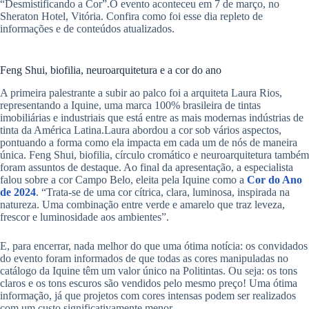
“Desmistificando a Cor”.O evento aconteceu em 7 de março, no
Sheraton Hotel, Vitória. Confira como foi esse dia repleto de
informações e de conteúdos atualizados.
Feng Shui, biofilia, neuroarquitetura e a cor do ano
A primeira palestrante a subir ao palco foi a arquiteta Laura Rios,
representando a Iquine, uma marca 100% brasileira de tintas
imobiliárias e industriais que está entre as mais modernas indústrias de
tinta da América Latina.Laura abordou a cor sob vários aspectos,
pontuando a forma como ela impacta em cada um de nós de maneira
única. Feng Shui, biofilia, círculo cromático e neuroarquitetura também
foram assuntos de destaque. Ao final da apresentação, a especialista
falou sobre a cor Campo Belo, eleita pela Iquine como a
Cor do Ano
de 2024
. “Trata-se de uma cor cítrica, clara, luminosa, inspirada na
natureza. Uma combinação entre verde e amarelo que traz leveza,
frescor e luminosidade aos ambientes”.
E, para encerrar, nada melhor do que uma ótima notícia: os convidados
do evento foram informados de que todas as cores manipuladas no
catálogo da Iquine têm um valor único na Politintas. Ou seja: os tons
claros e os tons escuros são vendidos pelo mesmo preço! Uma ótima
informação, já que projetos com cores intensas podem ser realizados
com um custo significativamente menor.