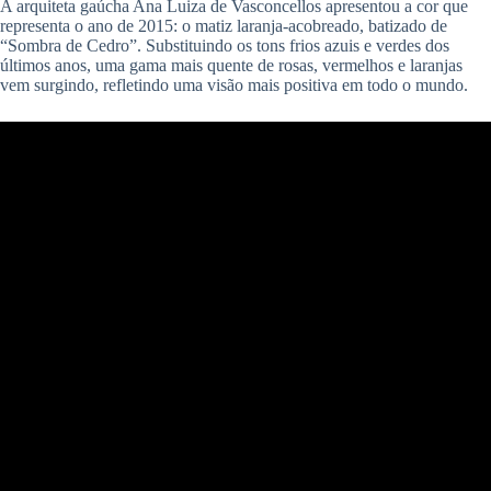
A arquiteta gaúcha Ana Luiza de Vasconcellos apresentou a cor que
representa o ano de 2015: o matiz laranja-acobreado, batizado de
“Sombra de Cedro”. Substituindo os tons frios azuis e verdes dos
últimos anos, uma gama mais quente de rosas, vermelhos e laranjas
vem surgindo, refletindo uma visão mais positiva em todo o mundo.