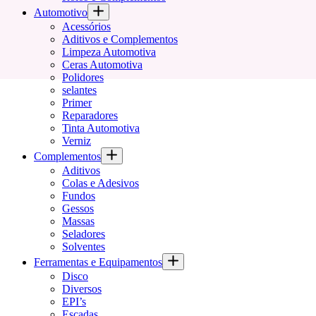
Automotivo
Acessórios
Aditivos e Complementos
Limpeza Automotiva
Ceras Automotiva
Polidores
selantes
Primer
Reparadores
Tinta Automotiva
Verniz
Complementos
Aditivos
Colas e Adesivos
Fundos
Gessos
Massas
Seladores
Solventes
Ferramentas e Equipamentos
Disco
Diversos
EPI’s
Escadas