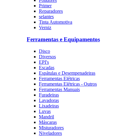
Polidores
Primer
Reparadores
selantes
Tinta Automotiva
Verniz
Ferramentas e Equipamentos
Disco
Diversos
EPI's
Escadas
Espátulas e Desempenadeiras
Ferramentas Elétricas
Ferramentas Elétricas - Outros
Ferramentas Manuais
Furadeiras
Lavadoras
Lixadeiras
Luvas
Mandril
Máscaras
Misturadores
Niveladores