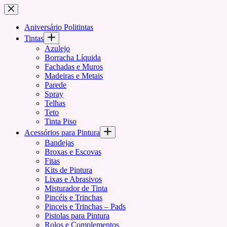
Pular
para
o
Aniversário Politintas
conteúdo
Tintas
Azulejo
Borracha Líquida
Fachadas e Muros
Madeiras e Metais
Parede
Spray
Telhas
Teto
Tinta Piso
Acessórios para Pintura
Bandejas
Broxas e Escovas
Fitas
Kits de Pintura
Lixas e Abrasivos
Misturador de Tinta
Pincéis e Trinchas
Pinceis e Trinchas – Pads
Pistolas para Pintura
Rolos e Complementos