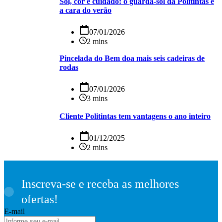
Sol, cor e cuidado: o guarda-sol da Politintas é
a cara do verão
07/01/2026
2 mins
Pincelada do Bem doa mais seis cadeiras de
rodas
07/01/2026
3 mins
Cliente Politintas tem vantagens o ano inteiro
01/12/2025
2 mins
Inscreva-se e receba as melhores
ofertas!
E-mail