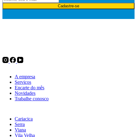
Cadastre-se
Desde 1975, a Politintas atua no mercado de tintas e oferece
soluções para pintura imobiliária, automotiva e industrial, além de
complementos para pintura, ferramentas e utilidades do lar. Tudo
para decorar, renovar ou transformar.
Institucional
A empresa
Serviços
Encarte do mês
Novidades
Trabalhe conosco
Nossas lojas
Cariacica
Serra
Viana
Vila Velha