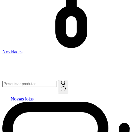
Novidades
Vai pintar? #politintasresolve 🔥
WhatsApp: (27) 99299-0208
Televendas: (27) 2127-3200
Nossas lojas