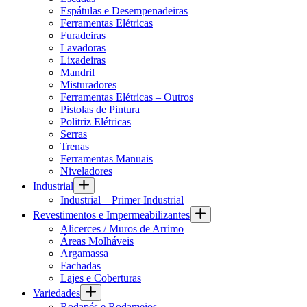
Espátulas e Desempenadeiras
Ferramentas Elétricas
Furadeiras
Lavadoras
Lixadeiras
Mandril
Misturadores
Ferramentas Elétricas – Outros
Pistolas de Pintura
Politriz Elétricas
Serras
Trenas
Ferramentas Manuais
Niveladores
Industrial
Industrial – Primer Industrial
Revestimentos e Impermeabilizantes
Alicerces / Muros de Arrimo
Áreas Molháveis
Argamassa
Fachadas
Lajes e Coberturas
Variedades
Rodapés e Rodameios