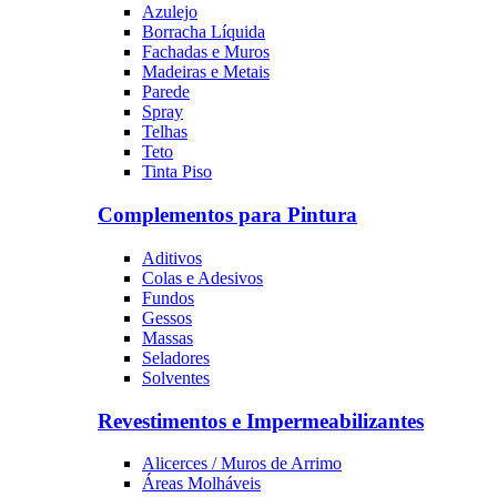
Azulejo
Borracha Líquida
Fachadas e Muros
Madeiras e Metais
Parede
Spray
Telhas
Teto
Tinta Piso
Complementos para Pintura
Aditivos
Colas e Adesivos
Fundos
Gessos
Massas
Seladores
Solventes
Revestimentos e Impermeabilizantes
Alicerces / Muros de Arrimo
Áreas Molháveis