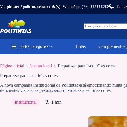
Pular
Vai pintar? #politintasresolve 🔥
WhatsApp: (27) 99299-0208
Televe
para
o
conteúdo
Todas categorias
Tintas
Complementos p
Página inicial
›
Institucional
›
Prepare-se para “sentir” as cores
Prepare-se para “sentir” as cores
A nova campanha institucional da Politintas está emocionando muita g
deficientes visuais, as pessoas são convidadas a sentir as cores.
Institucional
1 min