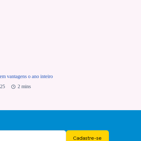
 tem vantagens o ano inteiro
025
2 mins
Cadastre-se