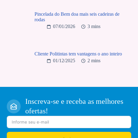
Pincelada do Bem doa mais seis cadeiras de
rodas
07/01/2026
3 mins
Cliente Politintas tem vantagens o ano inteiro
01/12/2025
2 mins
Inscreva-se e receba as melhores
ofertas!